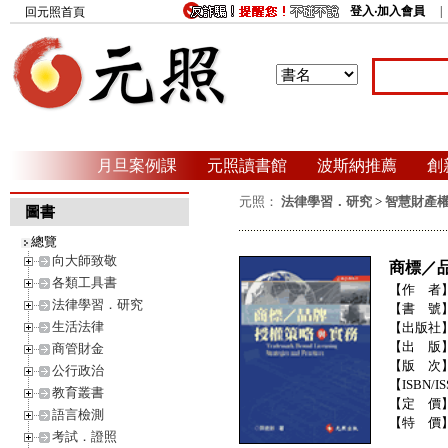
登入‧加入會員
回元照首頁
月旦案例課
元照讀書館
波斯納推薦
創
元照：
法律學習．研究
>
智慧財產
圖書
總覽
向大師致敬
商標／
各類工具書
【作 者
法律學習．研究
【書 號
生活法律
【出版社
【出 版
商管財金
【版 次
公行政治
【ISBN/IS
教育叢書
【定 價
語言檢測
【特 價
考試．證照