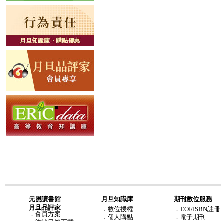
元照讀書館
月旦知識庫
期刊數位服務
月旦品評家
．
數位授權
．DOI/ISBN註冊
．
會員方案
．
個人購點
．電子期刊