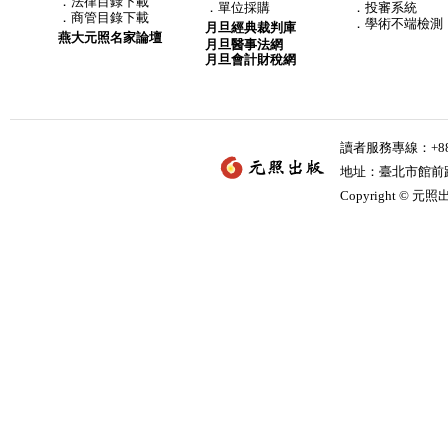
．
法律目錄下載
．
單位採購
．投審系統
．
商管目錄下載
．學術不端檢測
月旦經典裁判庫
燕大元照名家論壇
月旦醫事法網
月旦會計財稅網
讀者服務專線：+886-
地址：臺北市館前路2
Copyright © 元照