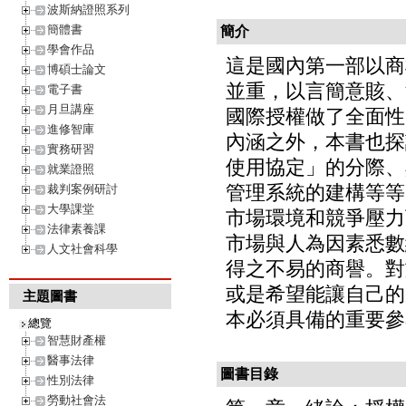
波斯納證照系列
簡體書
簡介
學會作品
這是國內第一部以商
博碩士論文
並重，以言簡意賅、
電子書
月旦講座
國際授權做了全面性
進修智庫
內涵之外，本書也探
實務研習
使用協定」的分際、
就業證照
管理系統的建構等等
裁判案例研討
大學課堂
市場環境和競爭壓力
法律素養課
市場與人為因素悉數
人文社會科學
得之不易的商譽。對
或是希望能讓自己的
主題圖書
本必須具備的重要參
總覽
智慧財產權
醫事法律
圖書目錄
性別法律
勞動社會法