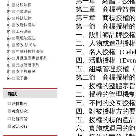
第一章 緒論：授權
財稅法律
第二章 商標權益價
企業法律
第三章 商標授權的
科技法律
政府採購法
第一節 商標授權的
工程法律
一、設計師品牌授權（Desi
環境能源法
二、人物或造型授權（Char
警政‧移民法
三、名人授權（Celebrit
生物科技與法律
月旦匯豐專題系列
四、活動授權（Event l
元照智勝系列
五、組織管理授權（Corpora
安全與移民
第二節 商標授權的
電子書
一、授權的整體宗旨
二、授權的管理機制
雜誌
三、不同的交互授權
法律期刊
四、對被授權方的要
教育研究
五、授權的標的產品
財經商管
政治公行
六、實施或運用的範