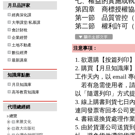
七、權益的實施或執
月旦品評家
第四章 商標授權協
經典深化課
第一節 品質管控（Quali
大學課堂/私慕課
第二節 權利許可（Grant
會計財稅
企業經營
土地不動產
注意事項：
數位經濟
1. 欲選購【按篇列
最新講座
2. 購買【月旦知識
知識庫點數
工作天內，以 email
若有急需使用者，請洽客服專
月旦知識庫
高等教育知識庫
以「隨選列印」方式
3. 線上購書到貨七
代理總經銷
連同發票寄回本公司
總覽
4. 書籍退換貨處理作業
來勝文化
5. 由於貨運公司送
政大出版社
台灣金融研訓院