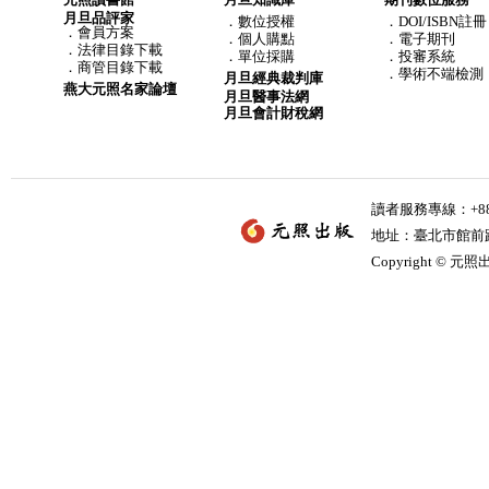
月旦品評家
．
數位授權
．DOI/ISBN註冊
．
會員方案
．
個人購點
．電子期刊
．
法律目錄下載
．
單位採購
．投審系統
．
商管目錄下載
．學術不端檢測
月旦經典裁判庫
燕大元照名家論壇
月旦醫事法網
月旦會計財稅網
讀者服務專線：+886-
地址：臺北市館前路2
Copyright © 元照