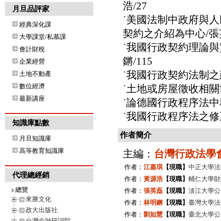
浩/27
月旦品評家
˙美國法制中政府與
經典深化課
契約之介紹為中心/張英
大學課堂/私慕課
˙我國行政契約理論與
會計財稅
鏘/115
企業經營
˙我國行政契約法制之建
土地不動產
數位經濟
˙土地或房屋徵收相關
最新講座
˙論德國行政程序法中
˙我國行政程序法之修正
知識庫點數
作者簡介
月旦知識庫
高等教育知識庫
主編：
台灣行政法學
作者：
江嘉琪
【現職】
中正大學法
代理總經銷
作者：
黃源浩
【現職】
輔仁大學財
總覽
作者：
張英磊
【現職】
淡江大學公
來勝文化
作者：
林明鏘
【現職】
臺灣大學法
政大出版社
作者：
劉如慧
【現職】
臺北大學公
台灣金融研訓院