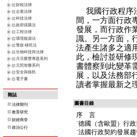
財稅法律
我國行政程序
企業法律
科技法律
間，一方面行政
政府採購法
發展，而行政作
工程法律
識。另一方面，
環境能源法
警政‧移民法
法產生諸多之適
生物科技與法律
此，檢討並研修
月旦匯豐專題系列
書體察到此變革
元照智勝系列
安全與移民
展，以及法務部
電子書
讀者掌握最新之
雜誌
圖書目錄
法律期刊
教育研究
序 言
財經商管
˙德國（含歐盟）行政
政治公行
˙法國行政契約發展趨