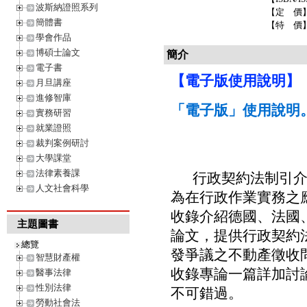
波斯納證照系列
【定 價
簡體書
【特 價
學會作品
博碩士論文
簡介
電子書
【電子版使用說明】
月旦講座
進修智庫
「電子版」使用說明
實務研習
就業證照
裁判案例研討
大學課堂
法律素養課
行政契約法制引
人文社會科學
為在行政作業實務之
收錄介紹德國、法國
主題圖書
論文，提供行政契約
總覽
發爭議之不動產徵收
智慧財產權
收錄專論一篇詳加討
醫事法律
性別法律
不可錯過。
勞動社會法