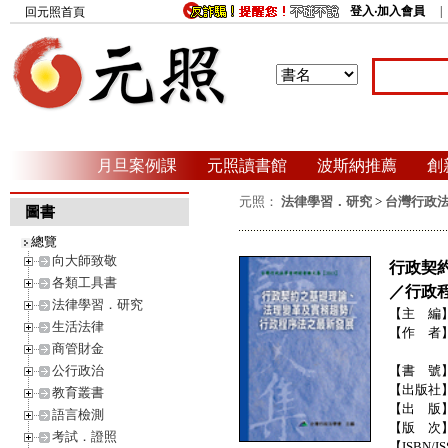
登入‧加入會員
回元照首頁
月旦案例課
元照讀書館
波斯納推薦
創
元照：
法律學習．研究
>
台灣行政
圖書
總覽
向大師致敬
行政契
各類工具書
／行政程
法律學習．研究
【主 編
生活法律
【作 者
商管財金
公行政治
【書 號
【出版社
教育叢書
【出 版
語言檢測
【版 次
考試．證照
【ISBN/IS