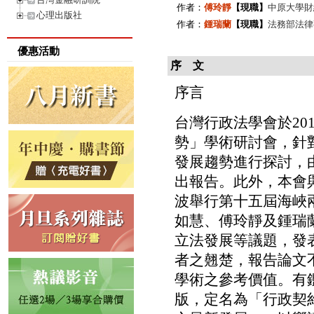
作者：
傅玲靜
【現職】
中原大學財
心理出版社
作者：
鍾瑞蘭
【現職】
法務部法律
優惠活動
序 文
序言
台灣行政法學會於20
勢」學術研討會，針
發展趨勢進行探討，
出報告。此外，本會與
波舉行第十五屆海峽
如慧、傅玲靜及鍾瑞
立法發展等議題，發
者之翹楚，報告論文
學術之參考價值。有
版，定名為「行政契