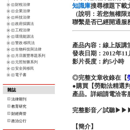
財稅法律
知識庫
搜尋標題下載
企業法律
（說明：若您無權限
科技法律
聯繫是否已經開通服
政府採購法
工程法律
環境能源法
警政‧移民法
產品內容：
線上版講
生物科技與法律
發表日期：
2012年1
月旦匯豐專題系列
影片長度：
約5小時
元照智勝系列
安全與移民
電子書
◎完整文章收錄在【
●購買【勞動法精選判
雜誌
產品。詳細請電洽客服：0
法律期刊
教育研究
完整影音／試聽▶▶
財經商管
政治公行
【簡介】