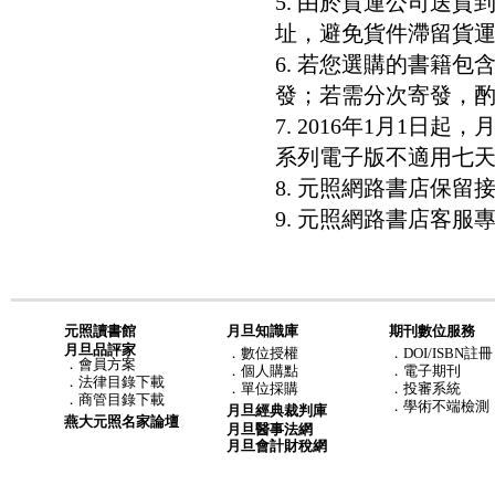
5. 由於貨運公司送
址，避免貨件滯留貨運
6. 若您選購的書籍
發；若需分次寄發，酌收
7. 2016年1月1
系列電子版不適用七
8. 元照網路書店保
9. 元照網路書店客服專線：8
元照讀書館
月旦知識庫
期刊數位服務
月旦品評家
．
數位授權
．DOI/ISBN註冊
．
會員方案
．
個人購點
．電子期刊
．
法律目錄下載
．
單位採購
．投審系統
．
商管目錄下載
．學術不端檢測
月旦經典裁判庫
燕大元照名家論壇
月旦醫事法網
月旦會計財稅網