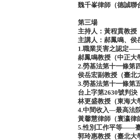
魏千峯律師（德誠聯
第三場
主持人：黃程貫教授
主講人：郝鳳鳴、侯
1.職業災害之認定—
郝鳳鳴教授（中正大
2.勞基法第十一條第
侯岳宏副教授（臺北
3.
勞基法第十一條第五
台上字第2630號判決
林更盛教授（東海大
4.中間收入—最高法院
黃馨慧律師（寰瀛律
5.
性別工作平等——臺
郭玲惠教授（臺北大