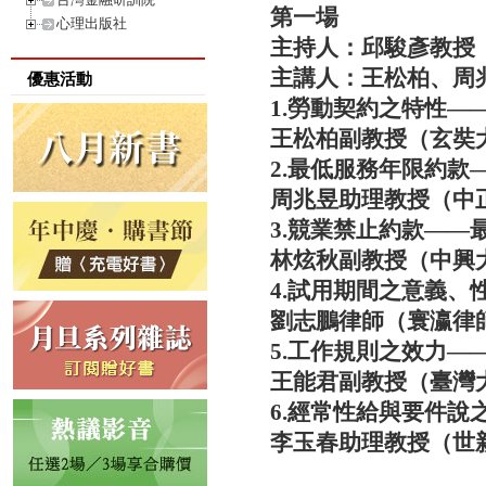
第一場
心理出版社
主持人：邱駿彥教授
主講人：王松柏、周
優惠活動
1.勞動契約之特性—
王松柏副教授（玄奘
2.最低服務年限約款
周兆昱助理教授（中
3.競業禁止約款——
林炫秋副教授（中興
4.試用期間之意義、
劉志鵬律師（寰瀛律
5.工作規則之效力—
王能君副教授（臺灣
6.經常性給與要件說
李玉春助理教授（世