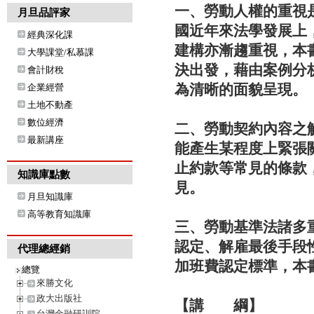
一、勞動人權的重視
月旦品評家
國近年來法學發展上
經典深化課
建構亦漸趨重視，本
大學課堂/私慕課
決出發，藉由案例分
會計財稅
為清晰的面貌呈現。
企業經營
土地不動產
數位經濟
二、勞動契約內容之
最新講座
能產生某程度上緊張
止約款等常見的條款
知識庫點數
見。
月旦知識庫
高等教育知識庫
三、勞動基準法諸多
認定、解雇最後手段
代理總經銷
加班費認定標準，本
總覽
來勝文化
政大出版社
【講 綱】
台灣金融研訓院