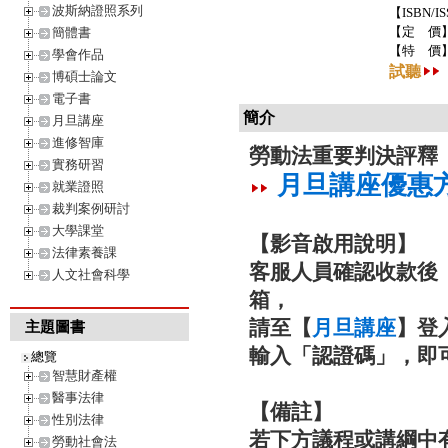
波斯納證照系列
【ISBN/IS
【定 價
簡體書
【特 價
學會作品
試聽
博碩士論文
電子書
簡介
月旦講座
進修智庫
勞動法重要判決評釋
實務研習
月旦講座優惠
就業證照
裁判案例研討
大學課堂
【影音啟用說明】
法律素養課
客服人員確認收款後（
人文社會科學
箱，
請至【
月旦講座
】登
主題圖書
輸入「認證碼」，即
總覽
智慧財產權
醫事法律
【備註】
性別法律
若下方議程或講綱中
勞動社會法