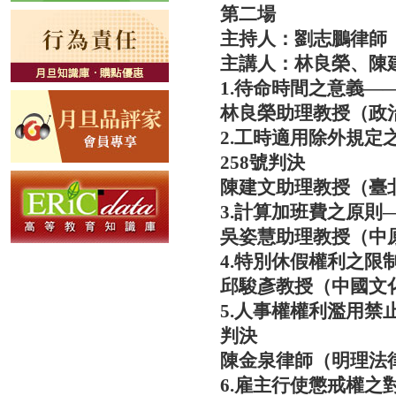
第二場
主持人：劉志鵬律師
主講人：林良榮、陳
1.待命時間之意義—
林良榮助理教授（政
2.工時適用除外規定
258號判決
陳建文助理教授（臺
3.計算加班費之原則—
吳姿慧助理教授（中
4.特別休假權利之限
邱駿彥教授（中國文
5.人事權權利濫用禁
判決
陳金泉律師（明理法
6.雇主行使懲戒權之