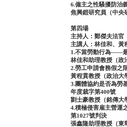
6.僱主之性騷擾防治
焦興鎧研究員（中央
第四場
主持人：鄭傑夫法官
主講人：林佳和、黃
1.不當勞動行為——
林佳和助理教授（政
2.
勞工申請會務假之限
黃程貫教授（政治大
3.團體協約是否為勞
年度裁字第400號
劉士豪教授（銘傳大
4.積極侵害雇主營運
第1027號判決
張鑫隆助理教授（東