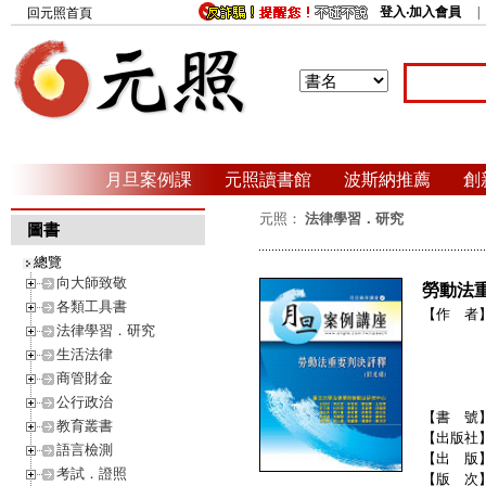
登入‧加入會員
回元照首頁
月旦案例課
元照讀書館
波斯納推薦
創
元照：
法律學習．研究
圖書
總覽
向大師致敬
勞動法
各類工具書
【作 者
法律學習．研究
生活法律
商管財金
公行政治
【書 號
教育叢書
【出版社
語言檢測
【出 版
考試．證照
【版 次