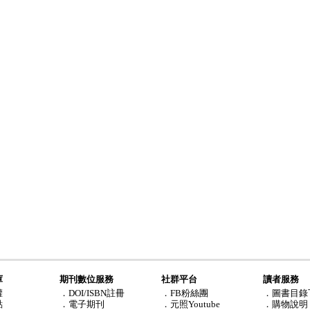
庫
期刊數位服務
社群平台
讀者服務
權
．DOI/ISBN註冊
．FB粉絲團
．圖書目錄
點
．電子期刊
．元照Youtube
．購物說明