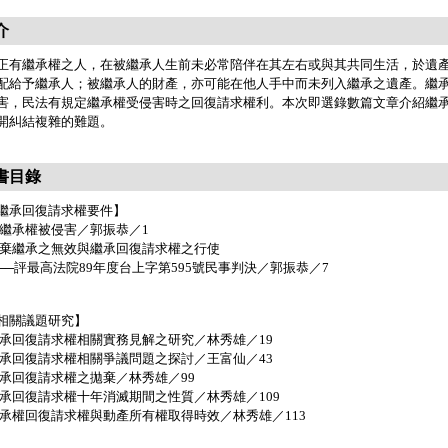
介
正有繼承權之人，在被繼承人生前未必常陪伴在其左右或與其共同生活，於遺
配給予繼承人；被繼承人的財產，亦可能在他人手中而未列入繼承之遺產。繼
害，民法有規定繼承權受侵害時之回復請求權利。本次即選錄數篇文章介紹繼
開糾結複雜的難題。
書目錄
繼承回復請求權要件】
論繼承權被侵害／郭振恭／1
拋棄繼承之無效與繼承回復請求權之行使
─評最高法院89年度台上字第595號民事判決／郭振恭／7
相關議題研究】
繼承回復請求權相關實務見解之研究／林秀雄／19
繼承回復請求權相關爭議問題之探討／王富仙／43
繼承回復請求權之拋棄／林秀雄／99
繼承回復請求權十年消滅期間之性質／林秀雄／109
繼承權回復請求權與動產所有權取得時效／林秀雄／113