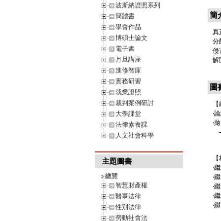
波斯納證照系列
簡
簡體書
學會作品
真
博碩士論文
分
電子書
侵
月旦講座
解
進修智庫
實務研習
圖
就業證照
裁判案例研討
【
‧
大學課堂
‧
法律素養課
─
人文社會科學
【
主題圖書
‧
總覽
‧
智慧財產權
‧
‧
醫事法律
‧
性別法律
勞動社會法