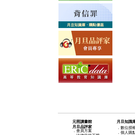
元照讀書館
月旦知識
月旦品評家
．
數位授
．
會員方案
．
個人購