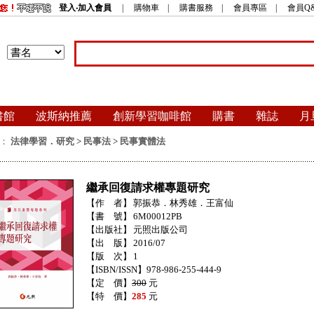
登入‧加入會員
|
購物車
|
購書服務
|
會員專區
|
會員Q
書館
波斯納推薦
創新學習咖啡館
購書
雜誌
月
：
法律學習．研究
>
民事法
>
民事實體法
繼承回復請求權專題研究
【作 者】
郭振恭．林秀雄．王富仙
【書 號】
6M00012PB
【出版社】
元照出版公司
【出 版】
2016/07
【版 次】
1
【ISBN/ISSN】978-986-255-444-9
【定 價】
300
元
【特 價】
285
元