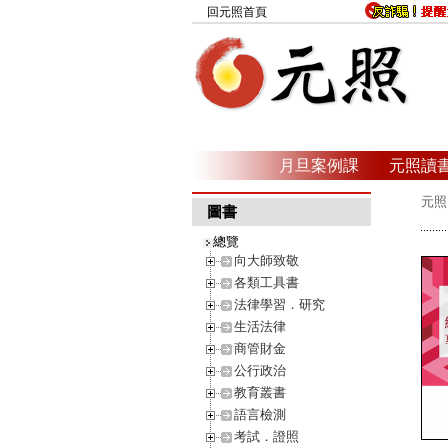
回元照首頁
月旦案例課
元照讀
元照
圖書
總覽
向大師致敬
各類工具書
法律學習．研究
生活法律
商管財金
公行政治
教育叢書
語言檢測
考試．證照