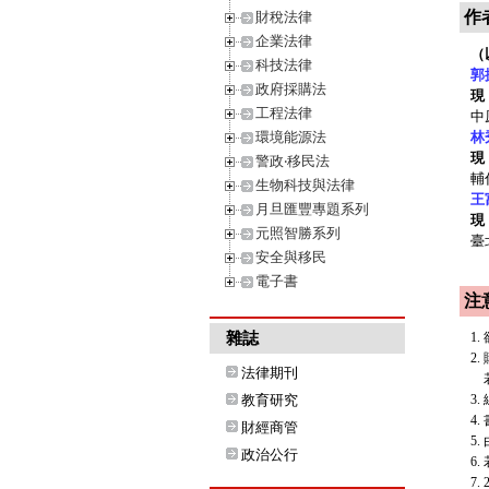
作
財稅法律
企業法律
（
科技法律
郭
政府採購法
現
工程法律
中
環境能源法
林
現
警政‧移民法
輔
生物科技與法律
王
月旦匯豐專題系列
現
元照智勝系列
臺
安全與移民
電子書
注
雜誌
1
2
法律期刊
若
教育研究
3
4
財經商管
5
政治公行
6
7