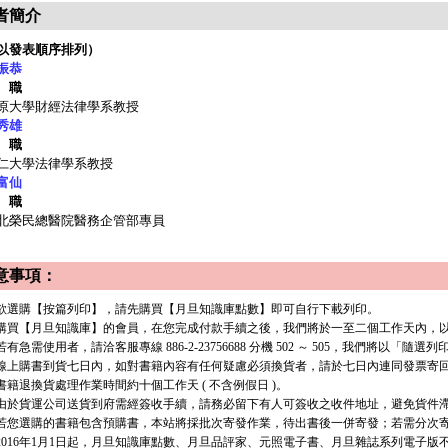
者簡介
以發表順序排列）
振恭
 職
原大學財經法律學系教授
秀雄
 職
仁大學法律學系教授
富仙
 職
北榮民總醫院醫務企管部專員
意事項：
. 欲選購【按篇列印】，請先購買【月旦知識庫點數】即可自行下載列印。
. 購買【月旦知識庫】的會員，在您完成付款手續之後，我們將於一至二個工作天內，以 e
有急需使用者，請洽客服專線 886-2-23756688 分機 502 ～ 505，我們將以「隨選
. 線上購書到貨七日內，如對書籍內容有任何疑慮必須換貨者，請於七日內連同發票寄
. 書籍退換貨處理作業時間約十個工作天 ( 不含例假日 )。
. 由於貨運公司送貨到府需經簽收手續，請務必留下有人可簽收之收件地址，避免貨件
. 若您選購的書籍包含預購書，本站將採批次寄發作業，待出書後一併寄發；若需分次寄發
. 2016年1月1日起，月旦知識庫點數、月旦品評家、元照電子書、月旦雜誌系列電子