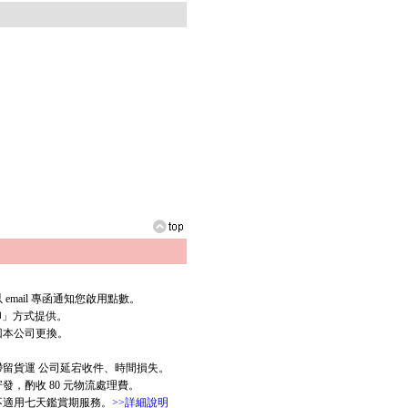
mail 專函通知您啟用點數。
列印」方式提供。
回本公司更換。
滯留貨運 公司延宕收件、時間損失。
，酌收 80 元物流處理費。
版不適用七天鑑賞期服務。
>>詳細說明