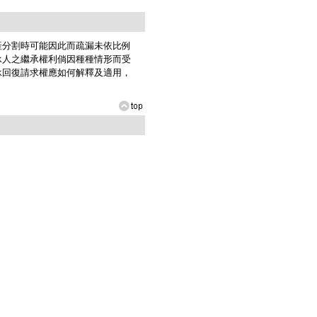
產分割時可能因此而疏漏未依比例
承人之繼承權利倘因種種情形而受
承回復請求權應如何解釋及適用，