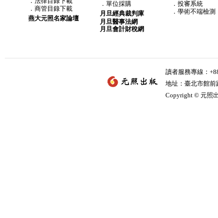
．
法律目錄下載
．
單位採購
．投審系統
．
商管目錄下載
．學術不端檢測
月旦經典裁判庫
燕大元照名家論壇
月旦醫事法網
月旦會計財稅網
讀者服務專線：+886-
地址：臺北市館前路2
Copyright © 元照