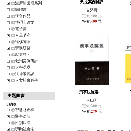
刑法案例解評
波斯納證照系列
簡體書
甘添貴
定價:400 元
學會作品
特價:
400
元
博碩士論文
電子書
月旦講座
進修智庫
實務研習
就業證照
裁判案例研討
大學課堂
法律素養課
人文社會科學
刑事法論叢(一)
主題圖書
林山田
總覽
定價:300 元
智慧財產權
特價:
270
元
醫事法律
性別法律
勞動社會法