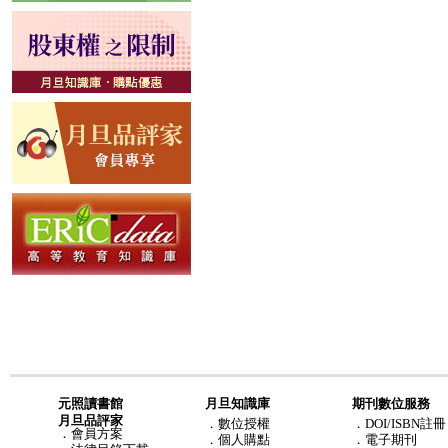
元照讀書館
月旦知識庫
期刊數位服務
月旦品評家
．
數位授權
．DOI/ISBN註冊
．
會員方案
．
個人購點
．電子期刊