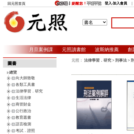
登入‧加入會員
回元照首頁
月旦案例課
元照讀書館
波斯納推薦
創
元照：
法律學習．研究
>
刑事法
>
圖書
總覽
向大師致敬
各類工具書
法律學習．研究
生活法律
商管財金
公行政治
教育叢書
語言檢測
考試．證照