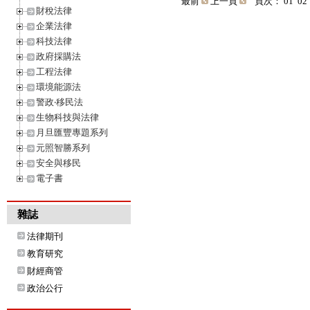
最前
上一頁
頁次：
01
02
財稅法律
企業法律
科技法律
政府採購法
工程法律
環境能源法
警政‧移民法
生物科技與法律
月旦匯豐專題系列
元照智勝系列
安全與移民
電子書
雜誌
法律期刊
教育研究
財經商管
政治公行