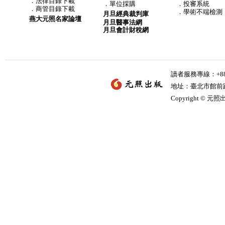
．
法律目錄下載
．
單位採購
．投審系統
．
商管目錄下載
．學術不端檢測
月旦經典裁判庫
燕大元照名家論壇
月旦醫事法網
月旦會計財稅網
讀者服務專線：+886-
地址：臺北市館前路2
Copyright © 元照