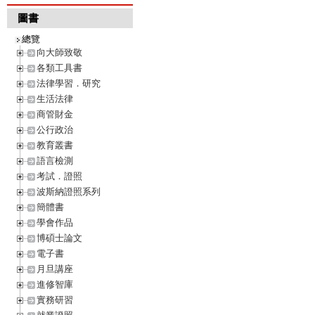
圖書
總覽
向大師致敬
各類工具書
法律學習．研究
生活法律
商管財金
公行政治
教育叢書
語言檢測
考試．證照
波斯納證照系列
簡體書
學會作品
博碩士論文
電子書
月旦講座
進修智庫
實務研習