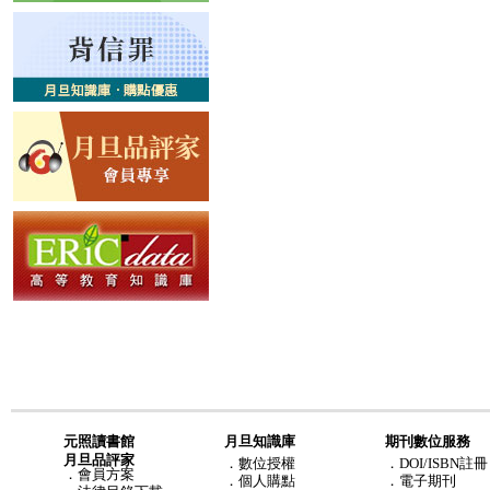
元照讀書館
月旦知識庫
期刊數位服務
月旦品評家
．
數位授權
．DOI/ISBN註冊
．
會員方案
．
個人購點
．電子期刊