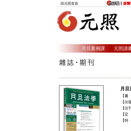
回元照首頁
月旦案例課
元照讀
月旦
【書 
【出
【出刊
【定
【特