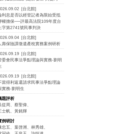
026.09.02 [台北館]
論利息是否以經登記者為限始受抵
押權擔保──評最高法院109年度台
上字第2741號民事判決
026.09.04 [台北館]
人壽保險課徵遺產稅實務案例研析
026.09.19 [台北館]
管委會民事法爭點理論與實務-劉明
生
026.09.19 [台北館]
不當得利返還請求民事法爭點理論
與實務-劉明生
議題評析
吳從周、蔡聖偉、
王士帆、黃銘輝
實例研討
陳忠五、葉啓洲、林秀雄、
沈冠伶、王皇玉、許恒達、