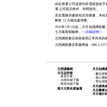
由於貨運公司送貨到府需經簽收手
運 公司延宕收件、時間損失。
若您選購的書籍包含預購書，本站
酌收 55 元物流處理費。
2016年1月1日起，月旦知識庫
七天鑑賞期服務。
>>詳細說明<<
元照網路書店保留接受訂單與否的
元照網路書店客服專線：886-2-2375-6
元照讀書館
月旦知識
月旦品評家
．
數位授
．
會員方案
．
個人購
．
法律目錄下載
．
單位採
．
商管目錄下載
月旦經典
燕大元照名家論壇
月旦醫事
月旦會計