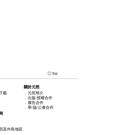
關於元照
下載
．元照簡介
．出版/授權合作
．廣告合作
．學/協/公會合作
局
部及外島地區