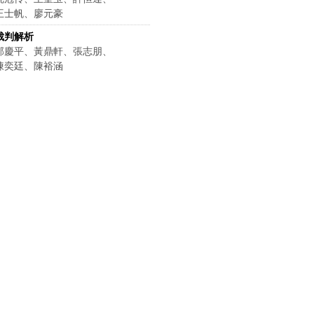
王士帆、廖元豪
裁判解析
邵慶平、黃鼎軒、張志朋、
陳奕廷、陳裕涵