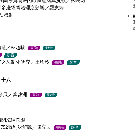
在國際貿易法的政策意涵與挑戰／林映均
對多邊經貿治理之影響／羅懋緯
解決機制
續造／林超駿
書籍
影音
影音
置之法制化研究／王珍玲
書籍
影音
之十八
發展／葉啓洲
書籍
影音
相關法律問題
752號判決解說／陳立夫
書籍
影音