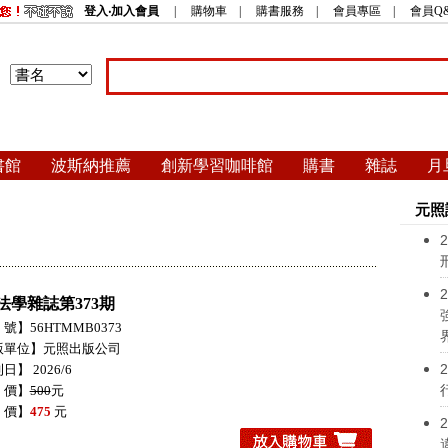
登入‧加入會員
|
購物車
|
購書服務
|
會員專區
|
會員Q
書館
波斯納推薦
創新學習咖啡館
購書
雜誌
月
元照
2
2
法學雜誌第373期
號】56HTMMB0373
版單位】元照出版公司
2
日】 2026/6
 價】
500
元
 價】
475
元
2