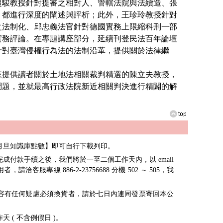
駿教授針對提審之相對人、管轄法院與法續造、張
，都進行深度的闡述與評析；此外，王珍玲教授針對
之法制化、邱忠義法官針對德國實務上限縮科刑一部
實務評論。在專題講座部分，延續刊登民法百年論壇
針對臺灣侵權行為法的法制沿革，提供關於法律繼
。
提供讀者關於土地法相關裁判精選的陳立夫教授，
問題，並就最高行政法院新近相關判決進行精闢的解
月旦知識庫點數】即可自行下載列印。
成付款手續之後，我們將於一至二個工作天內，以 email
客服專線 886-2-23756688 分機 502 ～ 505，我
容有任何疑慮必須換貨者，請於七日內連同發票寄回本公
 ( 不含例假日 )。