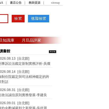
&A
|
書店公告
|
教師資源
|
sitemap
旦知識庫
月旦品評家
讀書館
026.08.13 [台北館]
刑事訴訟法鑑定新制實務評析-吳燦
026.08.14 [台北館]
強制住院裁定與司法精神鑑定的跨
界對話
026.08.31 [台北館]
行政法誠信原則實務發展-李建良
026.09.01 [台北館]
違約金酌減裁判之新發展-吳從周