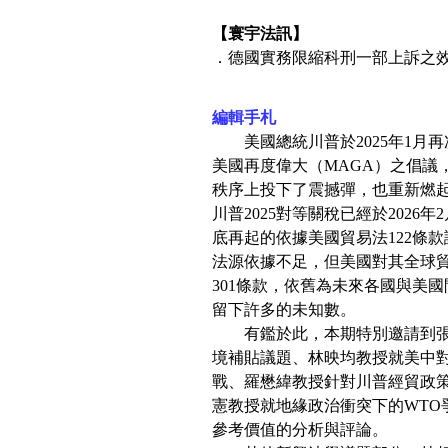
【寰宇法訊】
．德國實務限縮科刑一部上訴之
編輯手札
美國總統川普於2025年1月再次
美國再度偉大（MAGA）之倡議，
秩序上投下了震撼彈，也重新燃
川普2025對等關稅已經於2026
底再起的依據美國貿易法122條款
法源依據不足，但美國對其全球貿
301條款，依舊為未來各國與美
留下許多的未知數。
有鑑於此，本期特別邀請到張
境補貼議題、林映均教授就美中
戰、羅懋緯教授針對川普經貿政
憲教授就地緣政治衝突下的WTO
參考價值的分析與評論。