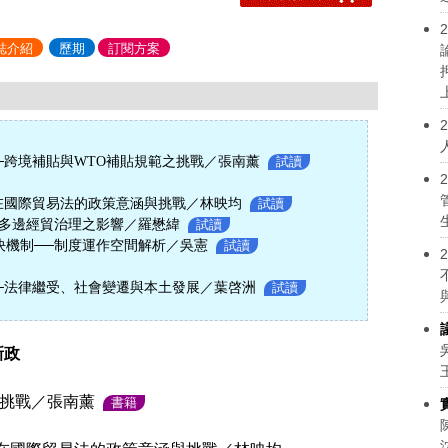
2
誌介紹
歷期
訂閱方案
2
─跨境補貼與WTO補貼規範之挑戰／張南薰
試讀
2
在國際貿易法的政策意涵與挑戰／林映均
試讀
多邊經貿治理之影響／羅懋緯
試讀
決機制──制度運作空間解析／吳憲
試讀
2
─法律繼受、社會變遷與本土發展／葉啓洲
試讀
新政
之挑戰／張南薰
書籍
？