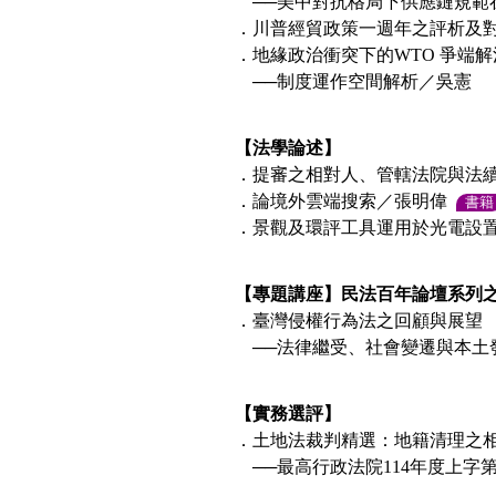
──美中對抗格局下供應鏈規範
．川普經貿政策一週年之評析及
．地緣政治衝突下的WTO 爭端
──制度運作空間解析／吳憲
【法學論述】
．提審之相對人、管轄法院與法
．論境外雲端搜索／張明偉
書籍
．景觀及環評工具運用於光電設
【專題講座】民法百年論壇系列
．臺灣侵權行為法之回顧與展望
──法律繼受、社會變遷與本土
【實務選評】
．土地法裁判精選：地籍清理之
──最高行政法院114年度上字第