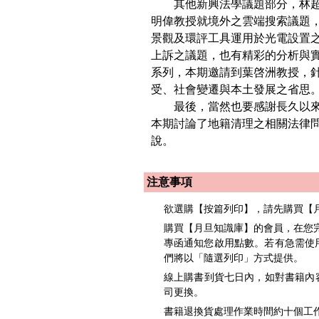
其他新興法學議題部分，林超
明偉教授就境外之雲端搜索議題
景觀及環評工具運用於光電設置
上訴之議題，也有精彩的分析與
系列，本期邀請到葉啓洲教授，
受、社會變遷與本土發展之省思
最後，當然也要感謝長久以來
本期討論了地籍清理之相關法律
說。
注意事項
欲選購【按篇列印】，請先購買【
購買【月旦知識庫】的會員，在您完
專函通知您啟用點數。若有急需使用者，請洽
們將以「隨選列印」方式提供。
線上購書到貨七日內，如對書籍內
司更換。
書籍退換貨處理作業時間約十個工作天