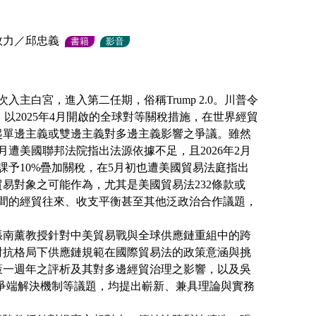
效力／邱忠義
書籍
影音
入主白宮，進入第二任期，俗稱Trump 2.0。川普令
以2025年4月開啟的全球對等關稅措施，在世界經貿
起單邊主義或雙邊主義對多邊主義影響之爭議。雖然
年2月遭美國聯邦法院指出法源依據不足，且2026年2月
課予10%疊加關稅，在5月初也遭美國貿易法庭指出
易對象之可能作為，尤其是美國貿易法232條款或
國間的經貿往來、收支平衡甚至其他泛政治合作議題，
南薰教授針對中美貿易戰與全球供應鏈重組中的跨
對抗格局下供應鏈規範在國際貿易法的政策意涵與挑
策一週年之評析及其對多邊經貿治理之影響，以及吳
爭端解決機制等議題，均提出嶄新、兼具理論與實務