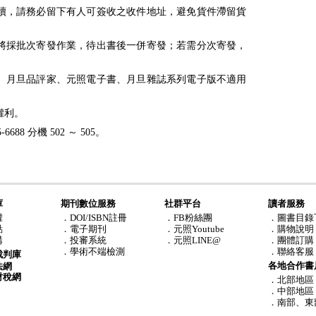
續，請務必留下有人可簽收之收件地址，避免貨件滯留貨
將採批次寄發作業，待出書後一併寄發；若需分次寄發，
點數、月旦品評家、元照電子書、月旦雜誌系列電子版不適用
權利。
688 分機 502 ～ 505。
庫
期刊數位服務
社群平台
讀者服務
權
．DOI/ISBN註冊
．FB粉絲團
．圖書目錄
點
．電子期刊
．元照Youtube
．購物說明
購
．投審系統
．元照LINE@
．團體訂購
．學術不端檢測
．聯絡客服
裁判庫
各地合作書
法網
財稅網
．北部地區
．中部地區
．南部、東