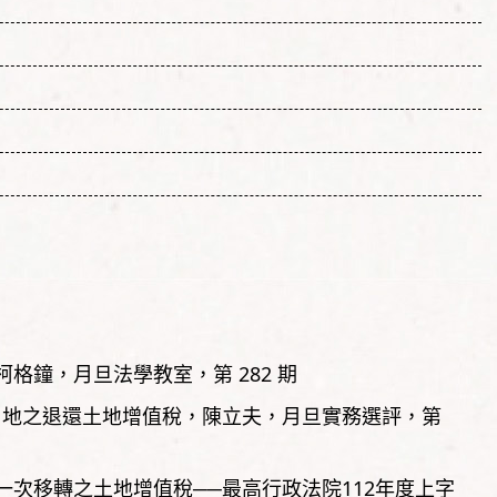
柯格鐘
月旦法學教室，
第
282
期
用地之退還土地增值稅
陳立夫
月旦實務選評，
第
次移轉之土地增值稅──最高行政法院112年度上字