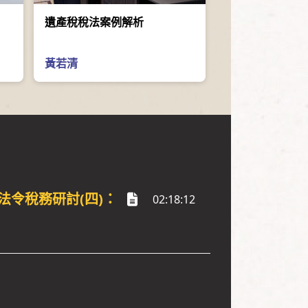
遺產稅稅法案例解析
黃若清
法令稅務研討(四)：
02:18:12