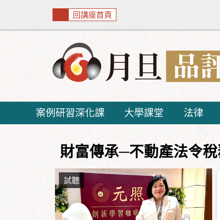
回講座首頁
案例研習深化課
大學課堂
法律
財富傳承─不動產法令稅