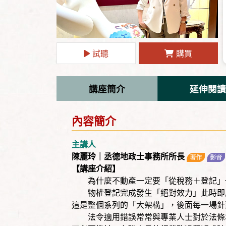
試聽
購買
講座簡介
延伸閱讀
內容簡介
主講人
陳麗玲｜丞德地政士事務所所長
【講座介紹】
為什麼不動產一定要「從稅務＋登記」
物權登記完成發生「絕對效力」此時即產
這是整個系列的「大架構」，後面每一場針
法令適用錯誤常常與專業人士對於法條本