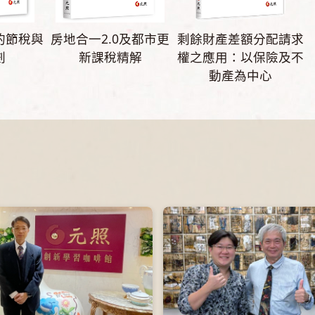
的節稅與
房地合一2.0及都市更
剩餘財產差額分配請求
劃
新課稅精解
權之應用：以保險及不
動產為中心