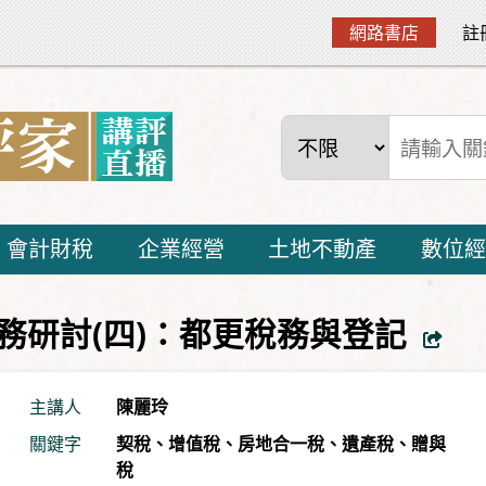
網路書店
註
會計財稅
企業經營
土地不動產
數位經
務研討(四)：都更稅務與登記
主講人
陳麗玲
關鍵字
契稅
、
增值稅
、
房地合一稅
、
遺產稅
、
贈與
稅