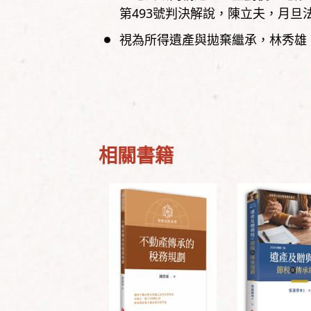
第493號判決解說
陳立夫
月旦
視為所得遺產與拋棄繼承
林秀雄
相關書籍