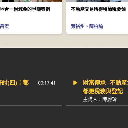
地合一稅減免的爭議案例
不動產交易所得稅節稅要領
昌宏
葉裕州
、
陳柏諭
討(四)：都
財富傳承─不動產
00:17:41
都更稅務與登記
主講人：陳麗玲