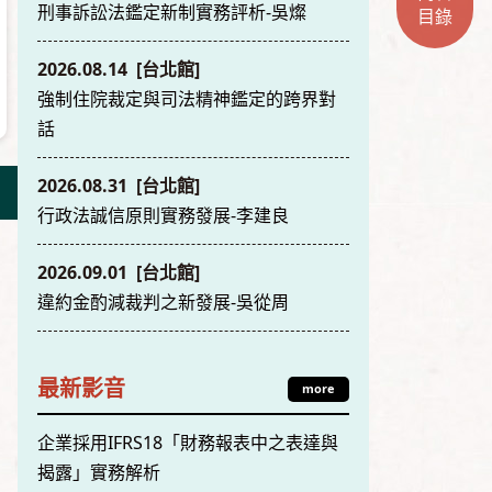
刑事訴訟法鑑定新制實務評析-吳燦
目錄
2026.08.14 [台北館]
強制住院裁定與司法精神鑑定的跨界對
話
2026.08.31 [台北館]
行政法誠信原則實務發展-李建良
2026.09.01 [台北館]
違約金酌減裁判之新發展-吳從周
最新影音
more
企業採用IFRS18「財務報表中之表達與
揭露」實務解析