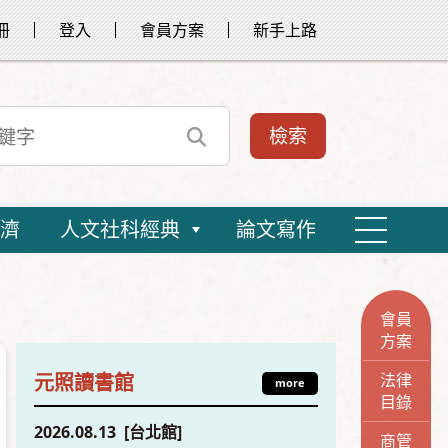
冊
登入
會員方案
新手上路
濟
人文社科經典
論文寫作
會員
方案
法律
元照讀書館
more
目錄
2026.08.13 [台北館]
商管