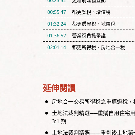
00:23:52
更新前建物登記
00:55:47
都更契稅、增值稅
01:32:24
都更房屋稅、地價稅
01:36:52
營業稅負擔爭議
02:01:14
都更所得稅、房地合一稅
延伸閱讀
房地合一交易所得稅之重購退稅
土地法裁判精選──重購自用住宅
3:1
期
土地法裁判精選——重劃後土地第一