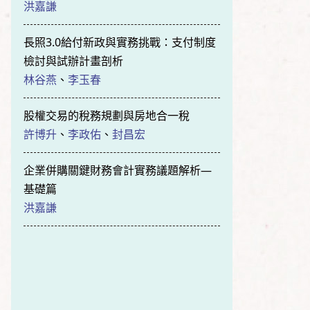
洪嘉謙
長照3.0給付新政與實務挑戰：支付制度
檢討與試辦計畫剖析
林谷燕
、
李玉春
股權交易的稅務規劃與房地合一稅
許博升
、
李政佑
、
封昌宏
企業併購關鍵財務會計實務議題解析—
基礎篇
洪嘉謙