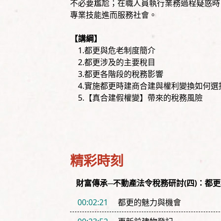
不必要尷尬；在職人員執行業務過程疑惑時
專業技能進而服務社會。
【講綱】
1.都更與危老制度簡介
2.都更涉及的主要稅目
3.都更各階段的稅務影響
4.實施都更時建商合建與權利變換如何選
5.【真合建假權變】帶來的稅務風險
精彩時刻
財富傳承─不動產法令稅務研討(四)：都
00:02:21
都更的魅力與機會