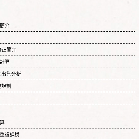
簡介
修正簡介
計算
之出售分析
稅規劃
算
重複課稅