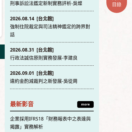
刑事訴訟法鑑定新制實務評析-吳燦
目錄
2026.08.14 [台北館]
強制住院裁定與司法精神鑑定的跨界對
話
2026.08.31 [台北館]
行政法誠信原則實務發展-李建良
2026.09.01 [台北館]
違約金酌減裁判之新發展-吳從周
最新影音
more
企業採用IFRS18「財務報表中之表達與
揭露」實務解析