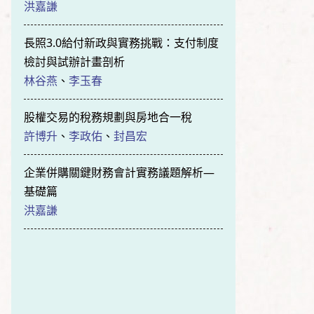
洪嘉謙
長照3.0給付新政與實務挑戰：支付制度
檢討與試辦計畫剖析
林谷燕
、
李玉春
股權交易的稅務規劃與房地合一稅
許博升
、
李政佑
、
封昌宏
企業併購關鍵財務會計實務議題解析—
基礎篇
洪嘉謙