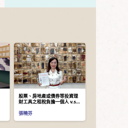
股票、房地產或債券等投資理
財工具之租稅負擔一個人 v.s.
公司差異
張曉芬