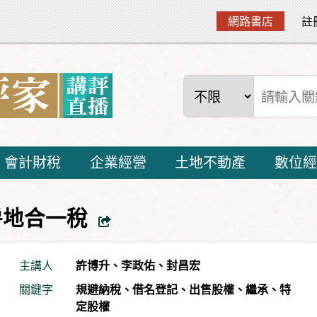
網路書店
註
會計財稅
企業經營
土地不動產
數位經
房地合一稅
主講人
許博升
、
李政佑
、
封昌宏
關鍵字
規避納稅
、
借名登記
、
出售股權
、
繼承
、
特
定股權