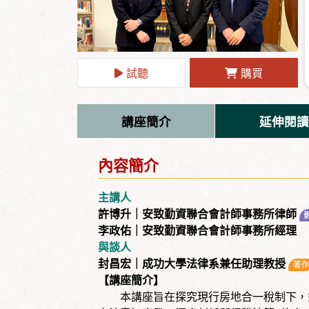
試聽
購買
講座簡介
延伸閱讀
內容簡介
主講人
許博升｜安致勤資聯合會計師事務所律師
李政佑｜安致勤資聯合會計師事務所經理
與談人
封昌宏｜成功大學法律系兼任助理教授
【講座簡介】
本講座旨在探究現行房地合一稅制下，針