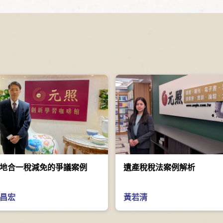
地合一稅減免的爭議案例
遺產稅稅法案例解析
昌宏
黃若清