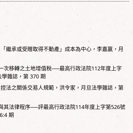
售「繼承或受贈取得不動產」成本為中心
李嘉嬴
月
次移轉之土地增值稅──最高行政法院112年度上字
法學雜誌，
第
370
期
金控法之關係交易人規範
洪令家
月旦法學雜誌，
第
其法律程序──評最高行政法院114年度上字第526號
6:4
期