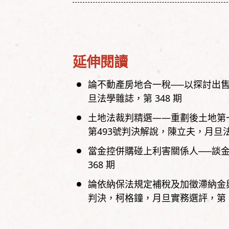
延伸閱讀
論不動產房地合一稅──以探討出
旦法學雜誌，
第
348
期
土地法裁判精選——重劃後土地第一
第493號判決解說
陳立夫
月旦
當金控併購碰上利害關係人──談
368
期
論依納保法規定補稅及加徵滯納金與
判決
柯格鐘
月旦實務選評，
第