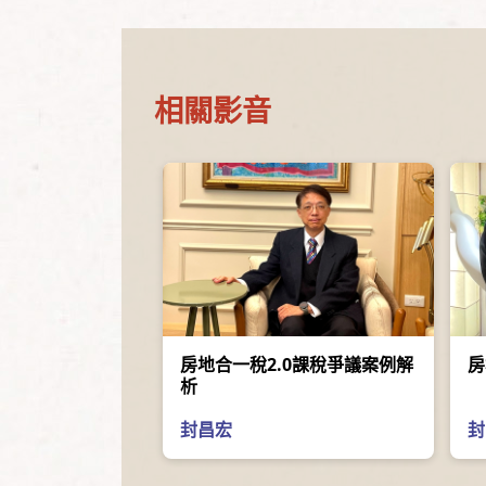
相關影音
房地合一稅2.0課稅爭議案例解
房
析
封昌宏
封