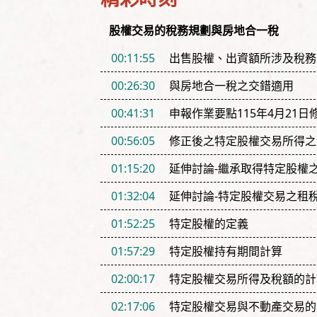
股權交易的稅務規劃與房地合一稅
00:11:55
出售股權、出資額所涉及稅務
00:26:30
與房地合一稅之交錯適用
00:41:31
申報作業要點115年4月21日
00:56:05
修正後之特定股權交易所得之
01:15:20
延伸討論-繼承取得特定股權
01:32:04
延伸討論-特定股權交易之租
01:52:25
特定股權的定義
01:57:29
特定股權持有期間計算
02:00:17
特定股權交易所得及稅額的計
02:17:06
特定股權交易與不動產交易的