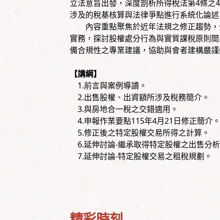
立法意旨出發，深度剖析所得稅法第4條之
涉及的稅基核算與法律爭點進行系統化論述
內容重點聚焦於近年法規之修正趨勢，分
實務，探討股權處分行為與實質課稅原則間
備合規性之專業建議，協助與會者建構嚴謹
【講綱】
1.前言與案例導讀。
2.出售股權、出資額所涉及稅務簡介。
3.與房地合一稅之交錯適用。
4.申報作業要點115年4月21日修正簡介
5.修正後之特定股權交易所得之計算。
6.延伸討論-繼承取得特定股權之出售分
7.延伸討論-特定股權交易之租稅規劃。
精彩時刻