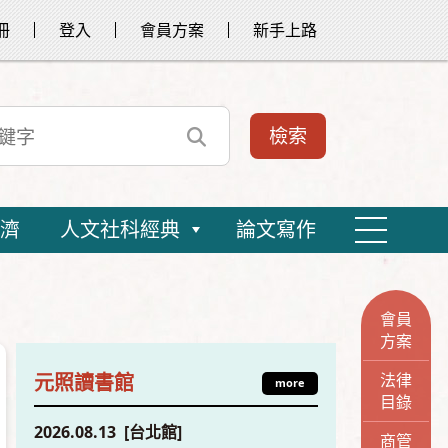
冊
登入
會員方案
新手上路
濟
人文社科經典
論文寫作
會員
方案
法律
元照讀書館
more
目錄
2026.08.13 [台北館]
商管