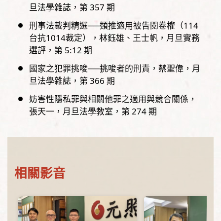
旦法學雜誌，
第
357
期
刑事法裁判精選──類推適用被告閱卷權（114
台抗1014裁定）
林鈺雄、王士帆
月旦實務
選評，
第
5:12
期
國家之犯罪挑唆──挑唆者的刑責
蔡聖偉
月
旦法學雜誌，
第
366
期
妨害性隱私罪與相關他罪之適用與競合關係
張天一
月旦法學教室，
第
274
期
相關影音