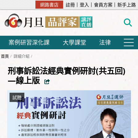
網路書店
註冊
登入
會員方案
新手上路
案例研習深化課
大學課堂
法律
首頁
詳細介紹
刑事訴訟法經典實例研討(共五回)
—線上版