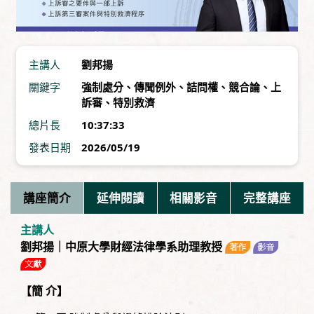
主講人
劉邦揚
關鍵字
強制處分
、
傳聞例外
、
詰問權
、
競合論
、
上
訴審
、
特別救濟
總片長
10:37:33
發表日期
2026/05/19
講座簡介
延伸閱讀
相關影音
完整講座
主講人
劉邦揚｜中原大學財經法律學系助理教授
【簡 介】