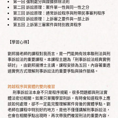
第一回 強制處分與證據排除法則
第二回 訴訟原理：案件單一性與同一性之分
第三回 訴訟原理：通常訴訟程序與附帶民事審判程序
第四回 訴訟原理：上訴審之要件與一部上訴
第五回 上訴第三審案件與特別救濟程序
【學習心得】
劉邦揚老師的課程對我而言，是一門能夠有效串聯刑法與刑
事訴訟法的重要課程。本課程主題為「刑事訴訟法經典實例
研討」，由劉邦揚博士主講，課程安排為五回，內容著重透
過實例方式理解刑事訴訟法的重要爭點與操作脈絡。
跨越程序與實體的雙向複習
刑事訴訟法本身不只是程序規範，很多問題都與刑法實
體法密切相關。如果只單獨學習刑訴，有時會知道程序上應
該如何處理，卻不一定能完整理解案件背後的實體爭點。劉
老師在課程中特別好的地方，是他不僅僅講解刑事訴訟法，
也會在相關爭點出現時，再次帶我們複習刑法的重要內容，