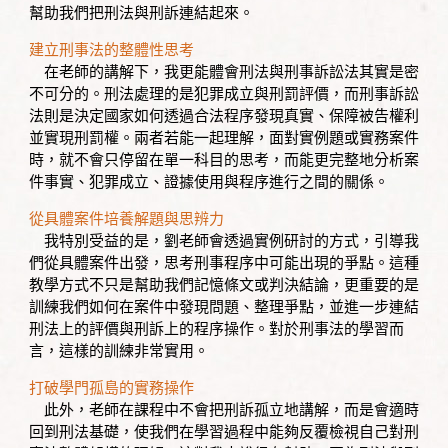
幫助我們把刑法與刑訴連結起來。
建立刑事法的整體性思考
在老師的講解下，我更能體會刑法與刑事訴訟法其實是密
不可分的。刑法處理的是犯罪成立與刑罰評價，而刑事訴訟
法則是決定國家如何透過合法程序發現真實、保障被告權利
並實現刑罰權。兩者若能一起理解，面對實例題或實務案件
時，就不會只停留在單一科目的思考，而能更完整地分析案
件事實、犯罪成立、證據使用與程序進行之間的關係。
從具體案件培養解題與思辨力
我特別受益的是，劉老師會透過實例研討的方式，引導我
們從具體案件出發，思考刑事程序中可能出現的爭點。這種
教學方式不只是幫助我們記憶條文或判決結論，更重要的是
訓練我們如何在案件中發現問題、整理爭點，並進一步連結
刑法上的評價與刑訴上的程序操作。對於刑事法的學習而
言，這樣的訓練非常實用。
打破學門孤島的實務操作
此外，老師在課程中不會把刑訴孤立地講解，而是會適時
回到刑法基礎，使我們在學習過程中能夠反覆檢視自己對刑