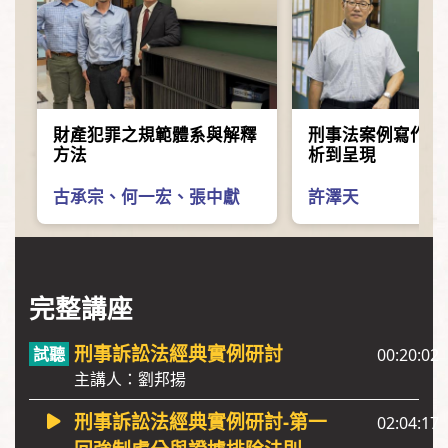
財產犯罪之規範體系與解釋
刑事法案例寫作技
方法
析到呈現
古承宗
、
何一宏
、
張中獻
許澤天
完整講座
刑事訴訟法經典實例研討
00:20:02
主講人：劉邦揚
刑事訴訟法經典實例研討-第一
02:04:17