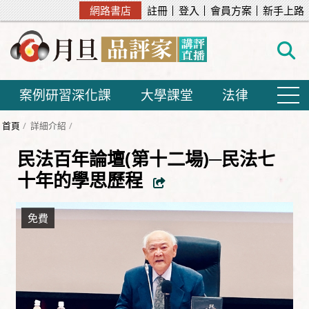
網路書店
註冊
登入
會員方案
新手上路
案例研習深化課
大學課堂
法律
首頁
詳細介紹
民法百年論壇(第十二場)─民法七
十年的學思歷程