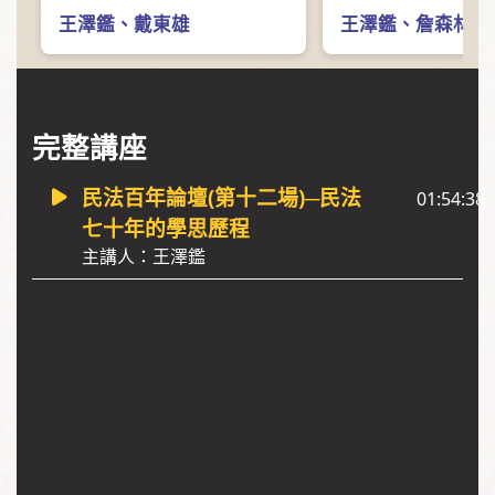
王澤鑑
、
戴東雄
王澤鑑
、
詹森林
完整講座
民法百年論壇(第十二場)─民法
01:54:38
七十年的學思歷程
主講人：王澤鑑