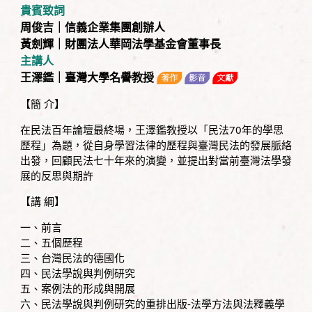
貴賓致詞
周俊吉｜信義企業集團創辦人
黃劍輝｜財團法人華岡法學基金會董事長
主講人
王澤鑑｜臺灣大學名譽教授
【簡 介】
在民法百年論壇最終場，王澤鑑教授以「民法70年的學思
歷程」為題，從自身學習法律的歷程與臺灣民法的發展脈絡
出發，回顧民法七十年來的演變，並提出對當前臺灣法學發
展的反思與期許
【講 綱】
一、前言
二、五個歷程
三、台灣民法的德國化
四、民法學說與判例研究
五、案例法的形成與開展
六、民法學說與判例研究的重排出版-法學方法與法釋義學