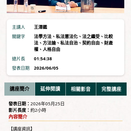
主講人
王澤鑑
關鍵字
法學方法
、
私法憲法化
、
法之繼受
、
比較
法
、
方法論
、
私法自治
、
契約自由
、
財產
權
、
人格自由
總片長
01:54:38
發表日期
2026/06/05
講座簡介
延伸閱讀
相關影音
完整講座
發表日期：
2026年05月25日
影片長度：
約2小時
內容簡介
【講座資訊】