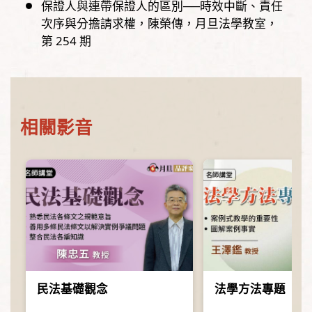
保證人與連帶保證人的區別──時效中斷、責任
次序與分擔請求權
陳榮傳
月旦法學教室，
第
254
期
相關影音
民法基礎觀念
法學方法專題