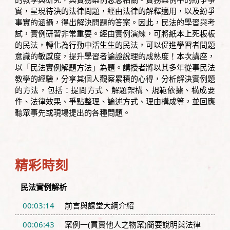
實，呈現待決的法律問題，經由法律的解釋適用，以及紛爭
事實的涵攝，得出解決問題的答案。因此，民法的學習與考
試，實例研習非常重要。經由實例演練，可將紙本上死板板
的民法，轉化為行動中活生生的民法，可以促進學習者問題
意識的敏感度，提升學習者論證說理的成熟度！本次講座，
以「民法實例解題方法」為題。講授者將以其多年從事民法
教學的經驗，分享其個人觀察累積的心得，分析解決實例題
的方法，包括：提問方式、解題架構、規範依據、構成要
件、法律效果、爭點整理、論述方式、理由構成等，並回應
聽眾事先或現場提出的各種問題。
精彩時刻
民法實例解析
00:03:14
前言與課堂大綱介紹
00:06:43
案例一(買賣他人之物案)簡要說明與法律