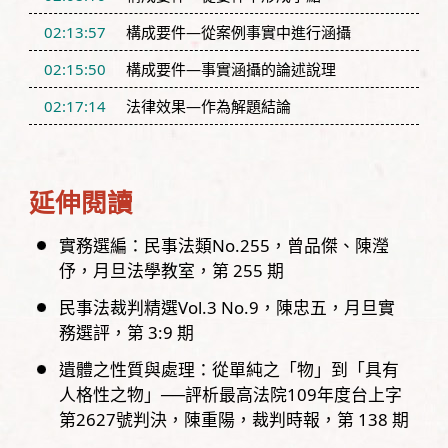
02:13:57
構成要件—從案例事實中進行涵攝
02:15:50
構成要件—事實涵攝的論述說理
02:17:14
法律效果—作為解題結論
延伸閱讀
實務選編：民事法類No.255
曾品傑、陳瀅
伃
月旦法學教室，
第
255
期
民事法裁判精選Vol.3 No.9
陳忠五
月旦實
務選評，
第
3:9
期
遺體之性質與處理：從單純之「物」到「具有
人格性之物」──評析最高法院109年度台上字
第2627號判決
陳重陽
裁判時報，
第
138
期