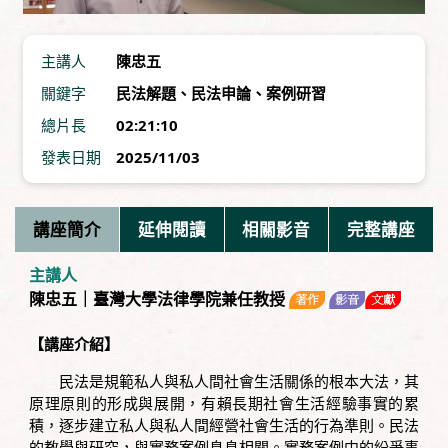
主講人
陳忠五
關鍵字
民法解題
、
民法申論
、
案例研習
總片長
02:21:10
發表日期
2025/11/03
講座簡介
延伸閱讀
相關影音
完整講座
主講人
陳忠五｜臺灣大學法律學院兼任教授
【講座介紹】
民法是規範私人與私人間社會生活關係的根本大法，其
原理原則的形成與展開，有賴長期社會生活經驗事實的累
積，逐步建立私人與私人間經營社會生活的行為準則。民法
的教學與研究，與實務案例息息相關。實務案例中的紛爭事