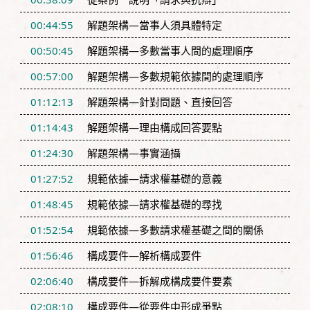
00:44:55
解題架構—當事人須具體特定
00:50:45
解題架構—多數當事人間的處理順序
00:57:00
解題架構—多數規範依據間的處理順序
01:12:13
解題架構—針對問題、直接回答
01:14:43
解題架構—理由構成回答要點
01:24:30
解題架構—事實涵攝
01:27:52
規範依據—請求權基礎的意義
01:48:45
規範依據—請求權基礎的尋找
01:52:54
規範依據—多數請求權基礎之間的關係
01:56:46
構成要件—解析構成要件
02:06:40
構成要件—拆解成構成要件要素
02:08:10
構成要件—從要件中形成爭點