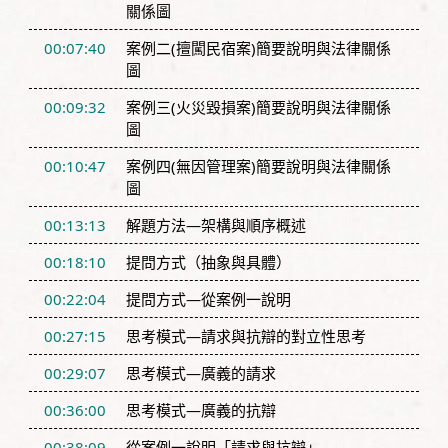
關係圖
00:07:40
案例二(擅闖民宿案)簡要說明與法律關係
圖
00:09:32
案例三(火災毀損案)簡要說明與法律關係
圖
00:10:47
案例四(無因管理案)簡要說明與法律關係
圖
00:13:13
解題方法—架構與順序概述
00:18:10
提問方式（抽象與具體）
00:22:04
提問方式—從案例一說明
00:27:15
思考模式—請求與抗辯的對立性思考
00:29:07
思考模式—廣義的請求
00:36:00
思考模式—廣義的抗辯
00:38:09
從案例一說明「請求與抗辯」