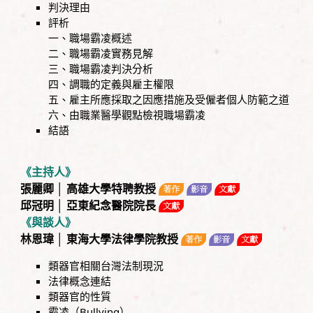
判決理由
評析
一、職場霸凌概述
二、職場霸凌實務見解
三、職場霸凌判決分析
四、調職的定義與雇主權限
五、雇主所應採取之因應措施及受僱者個人防範之道
六、由職業醫學觀點檢視職場霸凌
結語
《主持人》
張麗卿 │ 高雄大學特聘教授
邱冠明 │ 亞東紀念醫院院長
《與談人》
林恩瑋 │ 東海大學法律學院教授
類器官相關台灣法制現況
法律概念連結
類器官的性質
霸凌（Bullying）