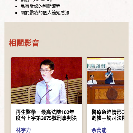
民事訴訟的判斷流程
關於霸凌的個人簡短看法
相關影音
再生醫學－最高法院102年
醫療急迫情形之醫
度台上字第3075號刑事判決
劑權—論司法院釋字
號解釋
林宇力
余萬能