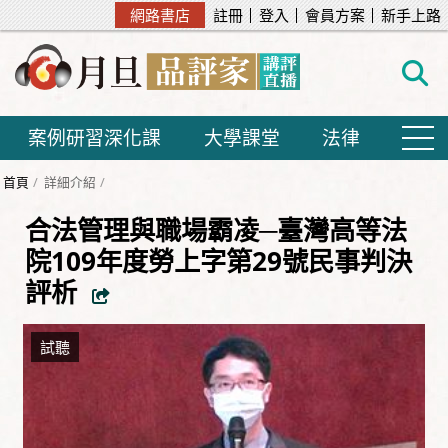
網路書店
註冊
登入
會員方案
新手上路
案例研習深化課
大學課堂
法律
首頁
詳細介紹
合法管理與職場霸凌─臺灣高等法
院109年度勞上字第29號民事判決
評析