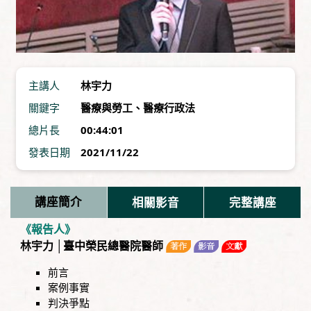
主講人
林宇力
關鍵字
醫療與勞工
、
醫療行政法
總片長
00:44:01
發表日期
2021/11/22
講座簡介
相關影音
完整講座
《報告人》
林宇力 │臺中榮民總醫院醫師
前言
案例事實
判決爭點