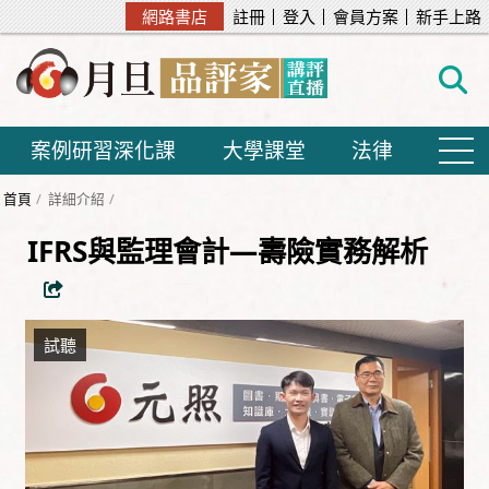
網路書店
註冊
登入
會員方案
新手上路
案例研習深化課
大學課堂
法律
首頁
詳細介紹
IFRS與監理會計—壽險實務解析