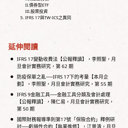
II.債券型ETF
III.股票投資
IFRS 17與TW-ICS之異同
延伸閱讀
IFRS 17變動收費法【公報釋讀】
李照聖
月
旦會計實務研究，
第
62
期
防疫保單之亂──IFRS 17下的考量【本月企
劃】
李照聖
月旦會計實務研究，
第
55
期
IFRS 9金融工具──金融工具分類及會計處理
【公報釋讀】
陳仁易
月旦會計實務研究，
第
50
期
國際財務報導準則第17號「保險合約」釋例研
討──虧損性合約【執業進修】
江景清
月旦