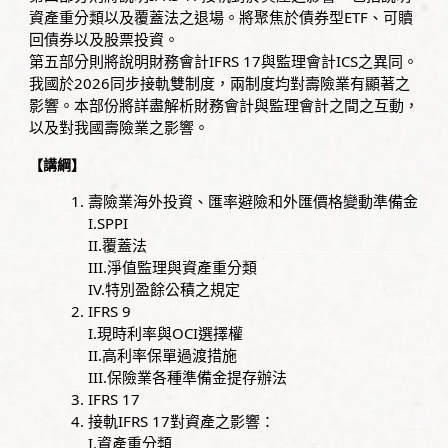
資產重分類以及覆蓋法之退場。將聚焦於債券型ETF、可贖
回債券以及股票投資。
第五部分則將說明財務會計IFRS 17與監理會計ICS之異同。
我國於2026同步接軌雙制度，兩制度均對壽險業有顯著之
影響。本部份將詳盡解析財務會計與監理會計之間之互動，
以及對我國壽險業之影響。
【講綱】
壽險業海外投資、匯率避險和外匯價格變動準備金
I.SPPI
II.覆蓋法
III.淨值監理與資產重分類
IV.特別盈餘公積之規定
IFRS 9
I.現時利率與OCI選擇權
II.高利率保單過渡措施
III.保險業各種準備金提存辦法
IFRS 17
接軌IFRS 17對資產之影響：
I.資產重分類