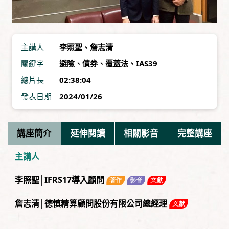
主講人
李照聖
、
詹志清
關鍵字
避險
、
債券
、
覆蓋法
、
IAS39
總片長
02:38:04
發表日期
2024/01/26
講座簡介
延伸閱讀
相關影音
完整講座
主講人
李照聖│IFRS17導入顧問
詹志清│德慎精算顧問股份有限公司總經理