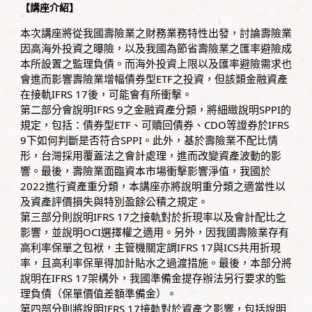
【講座介紹】
本次講座將從我國壽險業之財務業務特性出發，討論壽險業
因高海外投資之曝險，以及我國為節省壽險業之匯率避險成
本所設置之監理負債。而海外投資上限以及匯率避險需求也
會進而影響壽險業增幅債券型ETF之投資，但該類金融資產
在接軌IFRS 17後，可能會有所衝擊。
第二部分會說明IFRS 9之金融資產分類，將細緻說明SPPI的
規定，包括：債券型ETF、可贖回債券、CDO等證券於IFRS
9下如何判斷是否符合SPPI。此外，基於壽險業不配比情
形，台灣採用覆蓋法之會計處理，進而改變資產波動的影
響。最後，壽險業面臨資本市場衝擊影響淨值，我國於
2022進行資產重分類，本講座亦將說明重分類之適當性以
及資產評價損失與特別盈餘公積之規定。
第三部分則說明IFRS 17之接軌對於折現率以及會計配比之
影響，並說明OCI選擇權之適用。另外，因我國壽險業存有
高利率保單之包袱，主管機關定調IFRS 17與ICS共用折現
率，且高利率保單得加計貼水之過渡措施。最後，本部分將
說明在IFRS 17架構外，我國準備金提存辦法另行要求的監
理負債（保單價值差額準備金）。
第四部分則將說明IFRS 17接軌對於資產之影響，包括說明