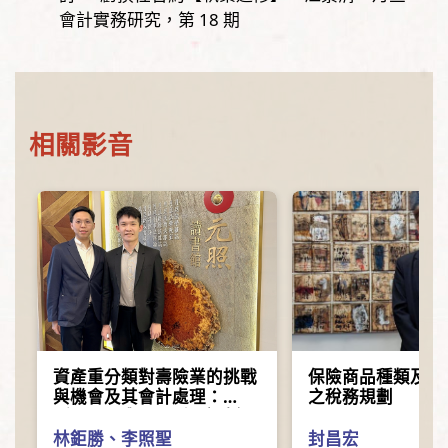
會計實務研究，
第
18
期
相關影音
資產重分類對壽險業的挑戰
保險商品種類及契
與機會及其會計處理：
之稅務規劃
（IFRS17與IFRS9）實務解
析
林鉅勝
、
李照聖
封昌宏