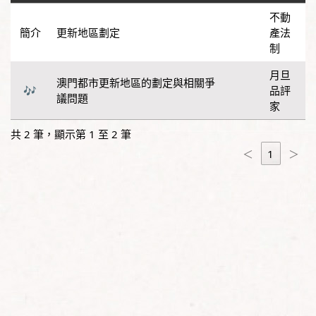
不動
更新地區劃定
產法
制
月旦
澳門都市更新地區的劃定與相關爭
品評
議問題
家
共 2 筆，顯示第 1 至 2 筆
＜
1
＞