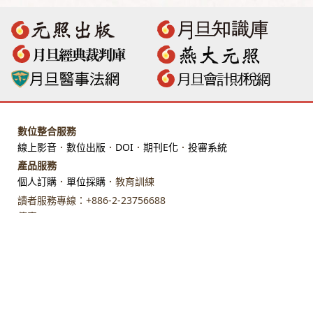
數位整合服務
線上影音
．
數位出版
．
DOI
．
期刊E化
．
投審系統
產品服務
個人訂購
．
單位採購
．教育訓練
讀者服務專線：+886-2-23756688
傳真：+886-2-23318496
地址：臺北市館前路28 號 7 樓