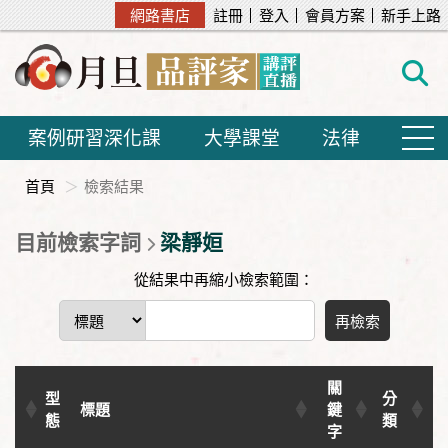
網路書店
註冊
登入
會員方案
新手上路
案例研習深化課
大學課堂
法律
首頁
檢索結果
目前檢索字詞
梁靜姮
從結果中再縮小檢索範圍：
再檢索
關
型
分
標題
鍵
態
類
字