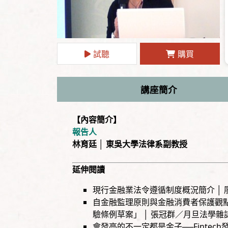
試聽
購買
講座簡介
【內容簡介】
報告人
林育廷 │ 東吳大學法律系副教授
延伸閱讀
現行金融業法令遵循制度概況簡介 │
自金融監理原則與金融消費者保護觀
驗條例草案」 │ 張冠群／月旦法學雜誌
會發亮的不一定都是金子──Fintec