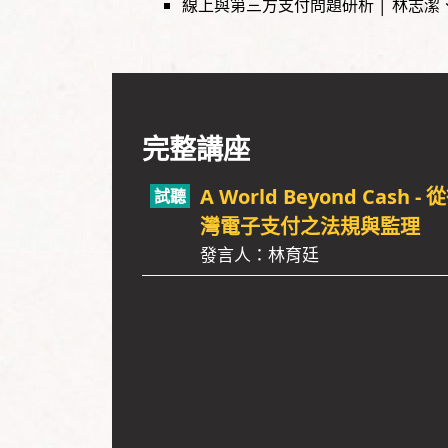
線上與第三方支付問題研析 │ 林志
完整講座
A World Beyond Cash
灣電子支付之法規與監理
發言人：林育廷