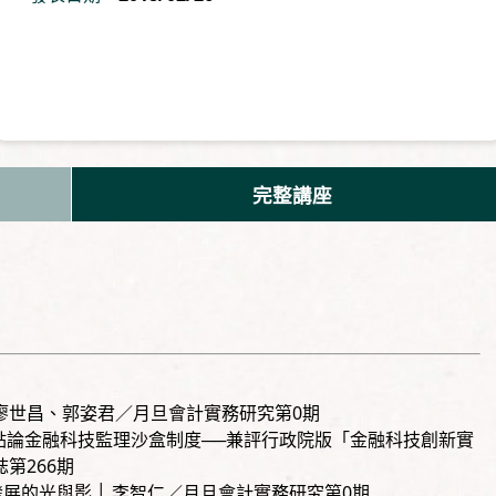
完整講座
 廖世昌、郭姿君／月旦會計實務研究第0期
點論金融科技監理沙盒制度──兼評行政院版「金融科技創新實
第266期
h發展的光與影 │ 李智仁／月旦會計實務研究第0期