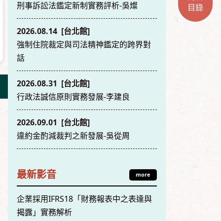
刑事訴訟法鑑定新制實務評析-吳燦
目錄
2026.08.14 [台北館]
強制住院裁定與司法精神鑑定的跨界對
話
2026.08.31 [台北館]
行政法誠信原則實務發展-李建良
2026.09.01 [台北館]
違約金酌減裁判之新發展-吳從周
最新影音
more
企業採用IFRS18「財務報表中之表達與
揭露」實務解析