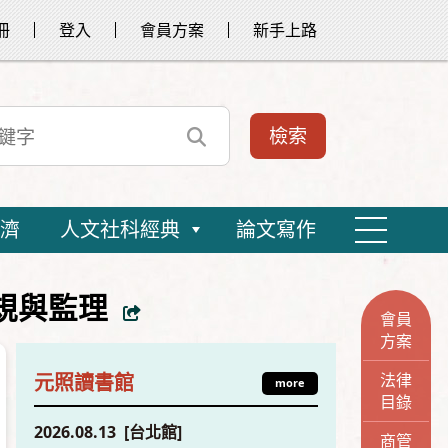
冊
登入
會員方案
新手上路
濟
人文社科經典
論文寫作
法規與監理
會員
方案
法律
元照讀書館
more
目錄
2026.08.13 [台北館]
商管