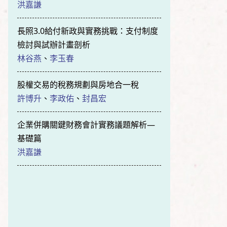
洪嘉謙
長照3.0給付新政與實務挑戰：支付制度
檢討與試辦計畫剖析
林谷燕
、
李玉春
股權交易的稅務規劃與房地合一稅
許博升
、
李政佑
、
封昌宏
企業併購關鍵財務會計實務議題解析—
基礎篇
洪嘉謙