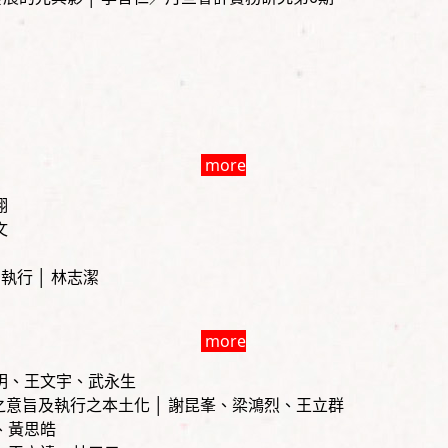
more
翔
文
行 │ 林志潔
more
志明、王文宇、武永生
意旨及執行之本土化 │ 謝昆峯、梁鴻烈、王立群
、黃思皓