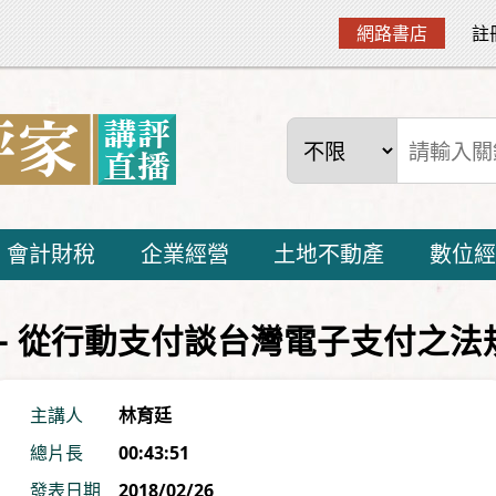
網路書店
註
會計財稅
企業經營
土地不動產
數位經
 Cash – 從行動支付談台灣電子支付之
主講人
林育廷
總片長
00:43:51
發表日期
2018/02/26