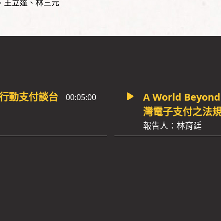
潔、王立達、林三元
 - 從行動支付談台
A World Beyo
00:05:00
灣電子支付之法
報告人：林育廷