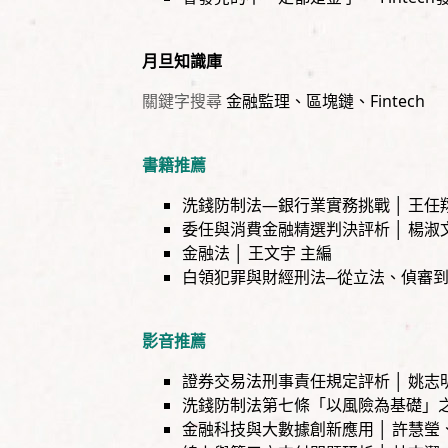
月旦知識庫
關鍵字搜尋
金融監理
、
區塊鏈
、
Fintech
書籍推薦
洗錢防制法—銀行業實務挑戰 │ 王任
委任與消費金融精選判決評析 │ 楊淑
金融法 │ 王文宇 主編
白領犯罪與財經刑法─從立法、偵審到執
影音推薦
證券交易法刑事責任規定評析 │ 姚
洗錢防制法第七條「以風險為基礎」之
金融科技與大數據創新應用 │ 許慧瑩