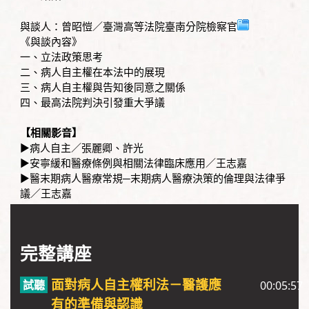
與談人：曾昭愷／臺灣高等法院臺南分院檢察官
《與談內容》
一、立法政策思考
二、病人自主權在本法中的展現
三、病人自主權與告知後同意之關係
四、最高法院判決引發重大爭議
【相關影音】
▶
病人自主／張麗卿、許光
▶
安寧緩和醫療條例與相關法律臨床應用／王志嘉
▶
醫末期病人醫療常規─末期病人醫療決策的倫理與法律爭
議／王志嘉
完整講座
面對病人自主權利法－醫護應
00:05:57
有的準備與認識