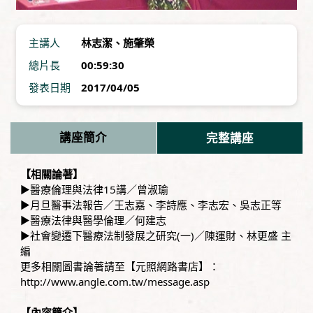
主講人
林志潔
、
施肇榮
總片長
00:59:30
發表日期
2017/04/05
講座簡介
完整講座
【相關論著】
▶
醫療倫理與法律15講／曾淑瑜
▶
月旦醫事法報告／王志嘉、李詩應、李志宏、吳志正等
▶
醫療法律與醫學倫理／何建志
▶
社會變遷下醫療法制發展之研究(一)／陳運財、林更盛 主
編
更多相關圖書論著請至【元照網路書店】：
http://www.angle.com.tw/message.asp
【內容簡介】