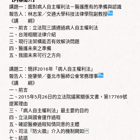
講題一：面對病人自主權利法－醫護應有的準備與認識
報告人：林志潔／交通大學科技法律學院副教授
《講 綱》
一、前言：立法院三讀通過病人自主權利法
二、台灣相關法律介紹
三、現行法架構能否有效解決問題
四、醫護未來之準備
五、我國未來可行之方向
講題二：簡評2016年「病人自主權利法」
報告人：施肇榮／臺北市醫師公會常務理事
《講 綱》
一、前言
二、2015年5月26日的立法院議案關係文書，第17769號
提案理由
三、「病人自主權利法」最主要的目的
四、立法與國會運作過程
五、確認醫療過程知情同意的主體
六、司法『防火牆』介入的機制闕如
七、結語