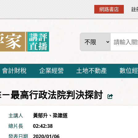
網路書店
註
會計財稅
企業經營
土地不動產
數位經
擊－最高行政法院判決探討
主講人
黃郁升
、
梁建道
總片長
02:42:38
發表日期
2020/01/06