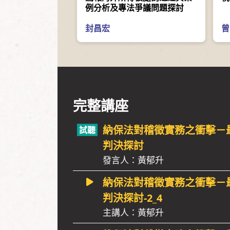
例分析及專法爭議問題探討
封昌宏
曾
完整講座
納保法對稽徵實務之衝擊－
判決探討
發言人：黃郁升
納保法對稽徵實務之衝擊－
判決探討-2_4
主講人：黃郁升