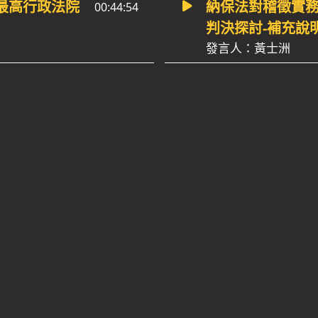
最高行政法院
納保法對稽徵實
00:44:54
判決探討-補充說
發言人：黃士洲