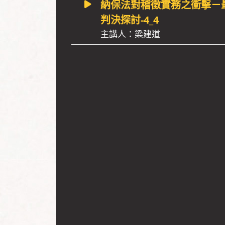
納保法對稽徵實務之衝擊－
判決探討-4_4
主講人：梁建道