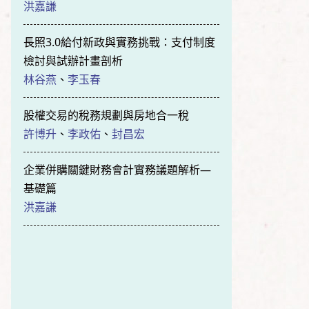
洪嘉謙
長照3.0給付新政與實務挑戰：支付制度
檢討與試辦計畫剖析
林谷燕
、
李玉春
股權交易的稅務規劃與房地合一稅
許博升
、
李政佑
、
封昌宏
企業併購關鍵財務會計實務議題解析—
基礎篇
洪嘉謙