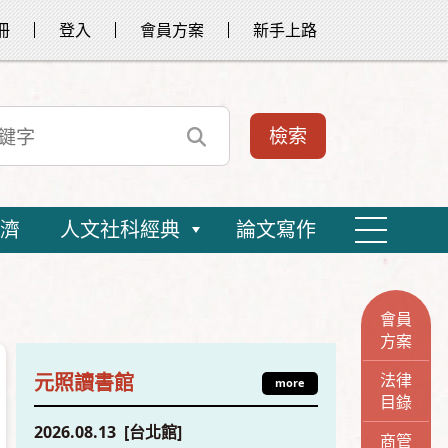
冊
登入
會員方案
新手上路
濟
人文社科經典
論文寫作
會員
方案
法律
元照讀書館
more
目錄
2026.08.13 [台北館]
商管