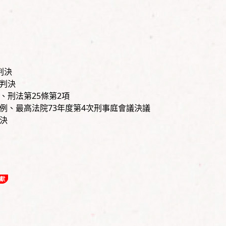
判決
號判決
決、刑法第25條第2項
號判例、最高法院73年度第4次刑事庭會議決議
判決