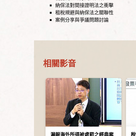
納保法對間接證明法之衝擊
租稅規避與納保法之關聯性
案例分享與爭議問題討論
相關影音
漏報海外所得被處罰之經典案
稅