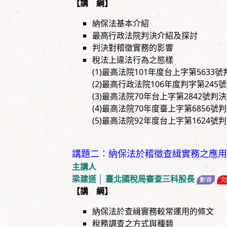
【講 綱】
納保法基本介紹
最高行政法院判決介紹及探討
判決對稽徵實務的影響
稅法上違法行為之態樣
(1)最高法院101年度台上字第5633號
(2)最高行政法院106年度判字第245
(3)最高法院70年台上字第2842號判
(4)最高法院70年度臺上字第6856
(5)最高法院92年度台上字第1624號
講題二：納保法於稽徵查緝實務之應用
主講人
梁建道 │ 臺北國稅局審查三科股長
【講 綱】
納保法於查緝實務較常運用的條文
稅務調查之方式與種類