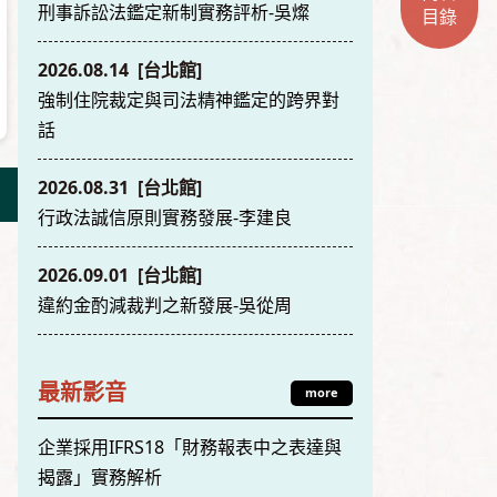
刑事訴訟法鑑定新制實務評析-吳燦
目錄
2026.08.14 [台北館]
強制住院裁定與司法精神鑑定的跨界對
話
2026.08.31 [台北館]
行政法誠信原則實務發展-李建良
2026.09.01 [台北館]
違約金酌減裁判之新發展-吳從周
最新影音
more
企業採用IFRS18「財務報表中之表達與
揭露」實務解析