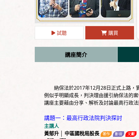
試聽
購買
講座簡介
納保法於2017年12月28日正式上路
例似乎明顯成長，判決理由援引納保法的案
講座主要藉由分享、解析及討論最高行政法
講題一：最高行政法院判決探討
主講人
黃郁升 │ 中區國稅局股長