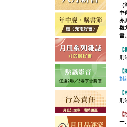
（
中
亦
觀
書
【
刑
【
對
【
刑法
【
一