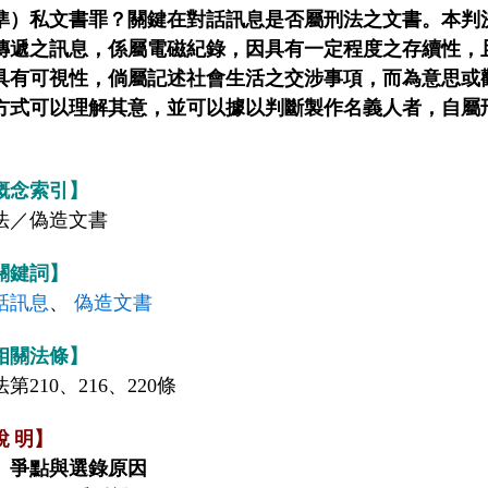
準）私文書罪？關鍵在對話訊息是否屬刑法之文書。本判
傳遞之訊息，係屬電磁紀錄，因具有一定程度之存續性，
具有可視性，倘屬記述社會生活之交涉事項，而為意思或
方式可以理解其意，並可以據以判斷製作名義人者，自屬刑
。
概念索引】
法／偽造文書
關鍵詞】
話訊息
、
偽造文書
相關法條】
第210、216、220條
說
明】
、爭點與選錄原因