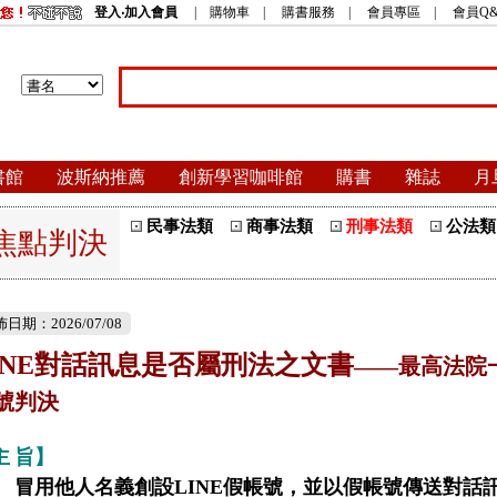
登入‧加入會員
|
購物車
|
購書服務
|
會員專區
|
會員Q&
書館
波斯納推薦
創新學習咖啡館
購書
雜誌
月
民事法類
商事法類
刑事法類
公法類
焦點判決
日期：2026/07/08
INE對話訊息是否屬刑法之文書
——最高法院
號判決
主
旨】
冒用他人名義創設LINE假帳號，並以假帳號傳送對話