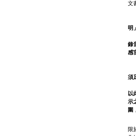
文
明
錄
感
須
以
示
圍
限