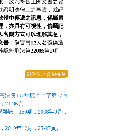
限。故凡符合上開文書之要
或證明法律上之事實，或記
軟體中傳遞之訊息，係屬電
理，亦具有可視性，倘屬記
以客觀方式可以理解其意，
文書
；倘冒用他人名義偽造
認無刑法第220條第2項、
訂雜誌享會員權益
院107年度台上字第3724
71-96頁。
，160期，2008年9月，
19年12月，25-27頁。