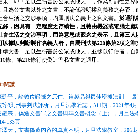
結果，即「足以生損害於公眾或他人」，作為可罰性之界
，且為公文書以外之文書，不論係證明權利義務之存否，
社會生活之交涉事項，均屬刑法意義上之私文書。
於通訊
紀錄，因具有一定程度之存續性，且藉由機器或電腦之處
社會生活之交涉事項，而為意思或觀念之表示，且第三人
可以據以判斷製作名義人者，自屬刑法第220條第2項之準
開準文書，足以生損害於公眾或他人，並據以行使者，自難
210條、第216條行使偽造準私文書之適用。
伸閱讀
蘇凱平，論數位證據之原件、複製品與最佳證據法則──最高法
號等8則刑事判決評析，月旦法學雜誌，311期，2021年4月，
吳耀宗，偽造文書罪之文書與準文書概念（上），月旦法學雜誌
14-133頁。
許澤天，文書偽造內容的真實不明，月旦法學教室，206期，20