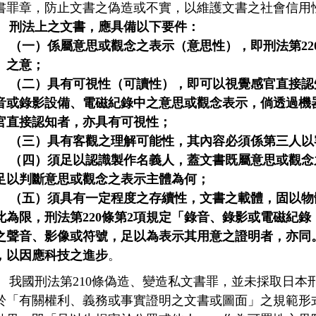
書罪章，防止文書之偽造或不實，以維護文書之社會信用
刑法上之文書，應具備以下要件：
（一）係屬意思或觀念之表示（意思性），即刑法第22
」之意；
（二）具有可視性（可讀性），即可以視覺感官直接認
音或錄影設備、電磁紀錄中之意思或觀念表示，倘透過機
官直接認知者，亦具有可視性；
（三）具有客觀之理解可能性，其內容必須係第三人以
（四）須足以認識製作名義人，蓋文書既屬意思或觀念
足以判斷意思或觀念之表示主體為何；
（五）須具有一定程度之存續性，文書之載體，固以物
此為限，刑法第220條第2項規定「錄音、錄影或電磁紀
之聲音、影像或符號，足以為表示其用意之證明者，亦同
，以因應科技之進步
。
我國刑法第210條偽造、變造私文書罪，並未採取日本刑
於「有關權利、義務或事實證明之文書或圖面」之規範形