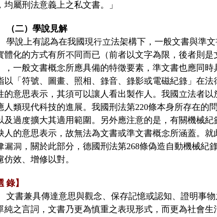
，均屬刑法意義上之私文書。」
（二）學說見解
學說上有認為在我國現行立法架構下，一般文書與準文
實體化的方式有所不同而已（前者以文字為限，後者則是
），一般文書概念所應具備的特徵要素，準文書也應同時
指以「符號、圖畫、照相、錄音、錄影或電磁紀錄」在法
性的意思表示，其須可以讓人看出製作人。我國立法者以
應人類現代科技的進展。我國刑法第220條本身所存在的
以及過度擴大其適用範圍。另外應注意的是，有關機械紀
缺人的意思表示，故無法為文書或準文書概念所涵蓋。就
律漏洞，關於此部分，德國刑法第268條偽造自動機械紀
慮仿效、增修以對。
選
錄】
文書兼具傳達意思與觀念、保存記憶或認知、證明事物
單純之言詞，文書乃更為慎重之表現形式，而更為社會生