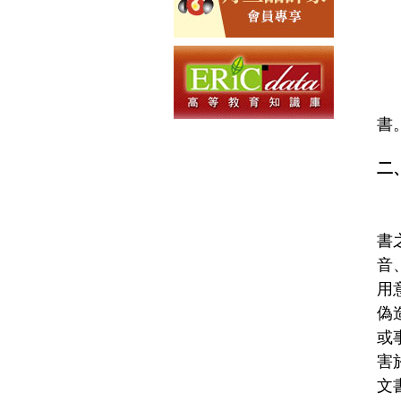
書
二
書
音
用
偽
或
害
文