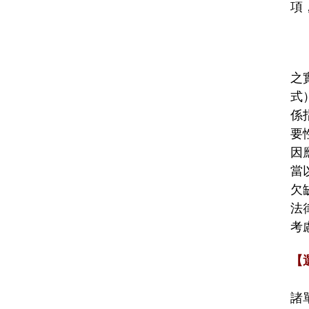
項
之
式
係
要
因
當
欠
法
考
【
諸