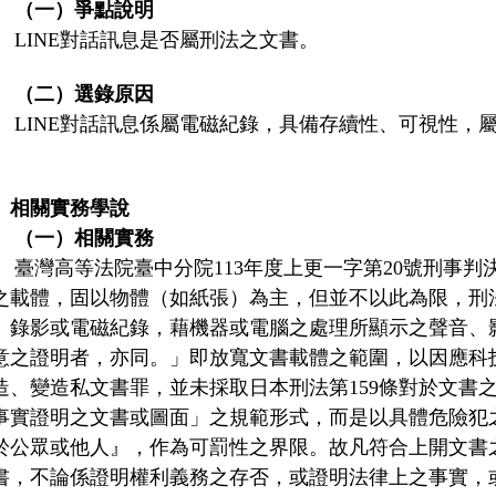
（一）爭點說明
LINE對話訊息是否屬刑法之文書。
（二）選錄原因
LINE對話訊息係屬電磁紀錄，具備存續性、可視性，屬
。
、相關實務學說
（一）相關實務
臺灣高等法院臺中分院113年度上更一字第20號刑事
之載體，固以物體（如紙張）為主，但並不以此為限，刑法
、錄影或電磁紀錄，藉機器或電腦之處理所顯示之聲音、
意之證明者，亦同。」即放寬文書載體之範圍，以因應科技
造、變造私文書罪，並未採取日本刑法第159條對於文書
事實證明之文書或圖面」之規範形式，而是以具體危險犯
於公眾或他人』，作為可罰性之界限。故凡符合上開文書
書，不論係證明權利義務之存否，或證明法律上之事實，