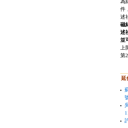
為
件
述
磁
述
並
上
第
延
1