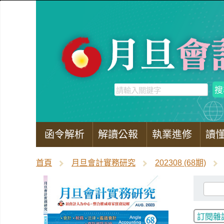
函令解析
解讀公報
執業進修
讀
首頁
月旦會計實務研究
202308 (68期)
訂閱雜