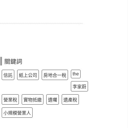
關鍵詞
the
信託
紙上公司
房地合一稅
李家蔚
營業稅
實物抵繳
遺囑
遺產稅
小規模營業人