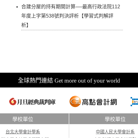
合建分屋的持有期間計算──最高行政法院112
年度上字第538號判決評析【學習式判解評
析】
全球熱門連結 Get more out of your world
學校單位
學校單位
台北大學會計學系
中國人民大學會計系