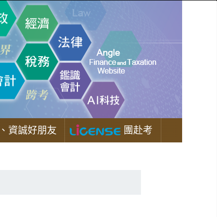
、資誠好朋友
團赴考
】