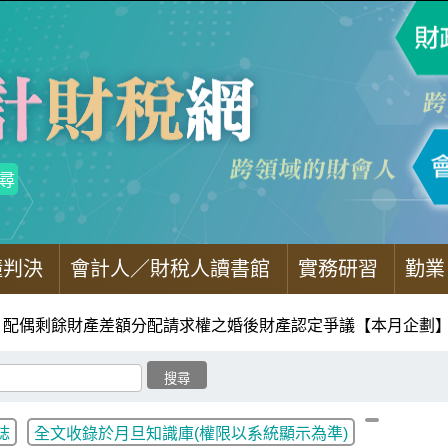
懂判決
會計人／財稅人讀書館
實務研習
勤業
配偶剩餘財產差額分配請求權之婚後財產認定爭議【本月企劃
誌
全文收錄於月旦知識庫(權限以系統顯示為準)