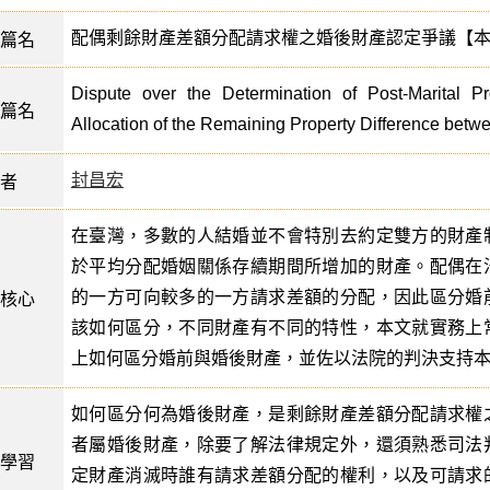
配偶剩餘財產差額分配請求權之婚後財產認定爭議【
篇名
Dispute over the Determination of Post-Marital P
篇名
Allocation of the Remaining Property Difference bet
封昌宏
者
在臺灣，多數的人結婚並不會特別去約定雙方的財產
於平均分配婚姻關係存續期間所增加的財產。配偶在
的一方可向較多的一方請求差額的分配，因此區分婚
核心
該如何區分，不同財產有不同的特性，本文就實務上
上如何區分婚前與婚後財產，並佐以法院的判決支持
如何區分何為婚後財產，是剩餘財產差額分配請求權
者屬婚後財產，除要了解法律規定外，還須熟悉司法
學習
定財產消滅時誰有請求差額分配的權利，以及可請求