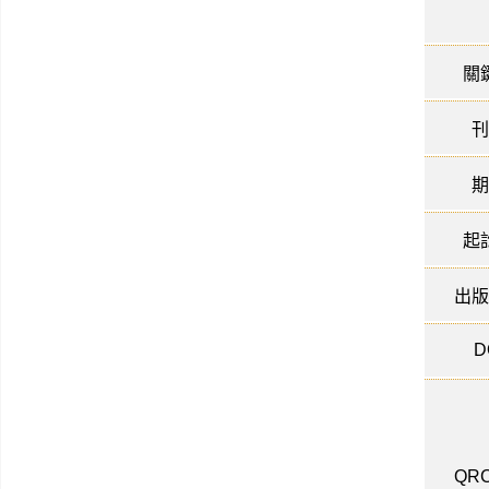
關
刊
期
起
出版
D
QRC