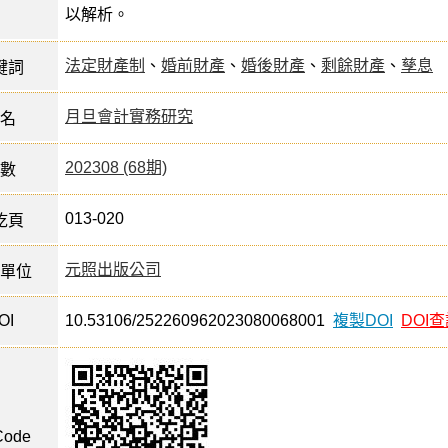
以解析。
法定財產制
、
婚前財產
、
婚後財產
、
剩餘財產
、
孳息
鍵詞
月旦會計實務研究
名
202308 (68期)
數
013-020
訖頁
元照出版公司
單位
OI
10.53106/252260962023080068001
複製DOI
DOI
ode