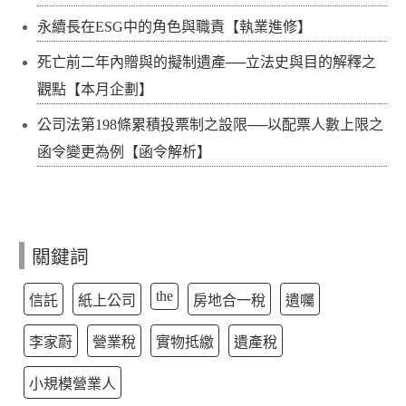
永續長在ESG中的角色與職責【執業進修】
死亡前二年內贈與的擬制遺產──立法史與目的解釋之
觀點【本月企劃】
公司法第198條累積投票制之設限──以配票人數上限之
函令變更為例【函令解析】
關鍵詞
the
信託
紙上公司
房地合一稅
遺囑
李家蔚
營業稅
實物抵繳
遺產稅
小規模營業人