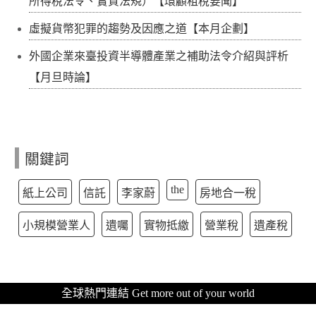
所得稅法令、實質法規）【環顧租稅要聞】
虛擬貨幣犯罪的趨勢及因應之道【本月企劃】
外國企業來臺投資半導體產業之補助法令介紹與評析
【月旦時論】
關鍵詞
the
紙上公司
信託
李家蔚
房地合一稅
小規模營業人
遺囑
實物抵繳
營業稅
遺產稅
全球熱門連結 Get more out of your world