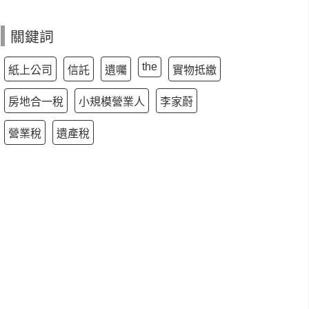
關鍵詞
the
紙上公司
信託
遺囑
實物抵繳
房地合一稅
小規模營業人
李家蔚
營業稅
遺產稅