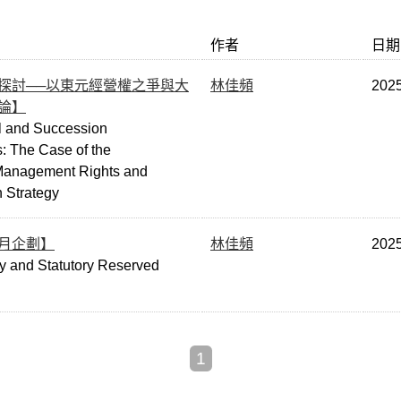
作者
日期
探討──以東元經營權之爭與大
林佳頻
202
論】
ol and Succession
: The Case of the
Management Rights and
 Strategy
月企劃】
林佳頻
202
y and Statutory Reserved
1