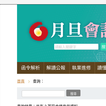
函令解析
解讀公報
執業進修
讀
首頁
查詢：