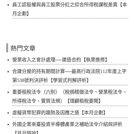
員工認股權與員工股票分紅之綜合所得稅課稅差異【本
月企劃】
熱門文章
營業收入之會計處理──建造合約【執業進修】
合建分屋的持有期間計算──最高行政法院112年度上字
第538號判決評析【學習式判解評析】
重要租稅法令（六則）（稅捐稽徵法令、營業稅法令、
所得稅法令、實質法規）【環顧租稅要聞】
虛擬貨幣犯罪的趨勢及因應之道【本月企劃】
外國企業來臺投資半導體產業之補助法令介紹與評析
【月旦時論】