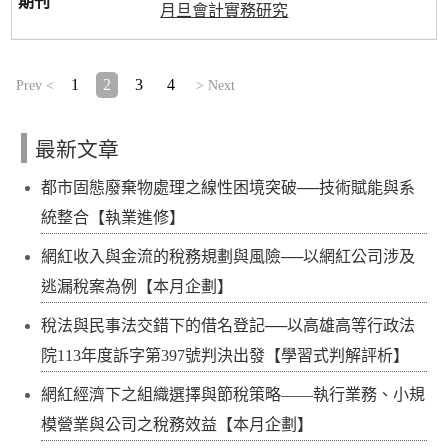
月旦會計實務研究
1
2
3
4
Prev <
> Next
最新文章
都市固態廢棄物處理之線性困境突破──技術賦能與系
統整合【執業進修】
網紅收入與金流的稅務規劃與風險──以網紅公司涉及
逃漏稅案為例【本月企劃】
稅法與民事法交錯下的借名登記──以高雄高等行政法
院113年度訴字第397號判決出發【學習式判解評析】
網紅經濟下之組織選擇與節稅策略——執行業務、小規
模營業與公司之稅務效益【本月企劃】