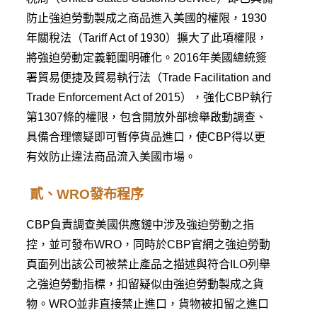
防止強迫勞動製成之商品進入美國的權限，1930
年關稅法（Tariff Act of 1930）擴大了此項權限，
將強迫勞動定義範圍明確化。2016年美國總統簽
署貿易便捷及貿易執行法（Trade Facilitation and
Trade Enforcement Act of 2015），強化CBP執行
第1307條的權限，包含開放外部檢舉啟動調查、
具備合理懷疑即可暫停貨品進口，使CBP得以更
有效防止違法商品流入美國市場。
貳、WRO發布程序
CBP負責調查美國供應鏈中涉及強迫勞動之指
控，並可發布WRO，同時於CBP官網之強迫勞動
頁面列出該公司被禁止產品之描述與符合ILO列舉
之強迫勞動指標，扣留疑似由強迫勞動製成之貨
物。WRO並非直接禁止進口，貨物被扣留之進口