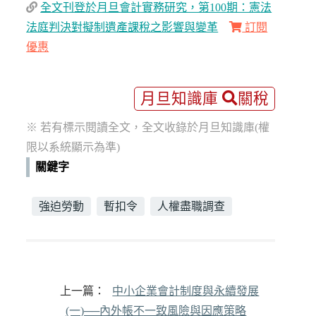
全文刊登於月旦會計實務研究，第100期：憲法
法庭判決對擬制遺產課稅之影響與變革
訂閱
優惠
月旦知識庫
關稅
※ 若有標示閱讀全文，全文收錄於月旦知識庫(權
限以系統顯示為準)
關鍵字
強迫勞動
暫扣令
人權盡職調查
上一篇：
中小企業會計制度與永續發展
(一)──內外帳不一致風險與因應策略