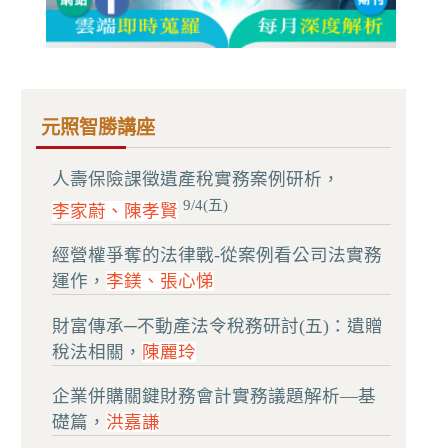
元照智勝講座
人壽保險課徵遺產稅實務案例研析，
9/4(五)
李家蔚、陳孝賢
經營權爭奪的法律戰-從案例看公司法實務
運作，
李鎂、張心悌
財富傳承─不動產法令稅務研討(五)：遺贈
稅法相關，
陳麗玲
企業併購關鍵財務會計實務議題解析—基
礎篇，
洪嘉謙