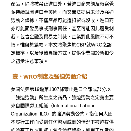
產品，除將被禁止進口外，若進口商未能及時察覺
並持續試圖進口至美國，而又無法提供未涉及強迫
勞動之證據，不僅產品可能遭扣留或沒收，進口商
亦可能面臨民事或刑事責任，甚至可能因此遭受制
裁，包含金融及貿易之制裁，企業對此風險不可不
慎。惟礙於篇幅，本文將聚焦於CBP就WRO之認
定標準，以及後續異議方式，提供企業關於暫扣令
之初步注意事項。
壹、WRO制度及強迫勞動介紹
美國法典第19編第1307條禁止進口全部或部分以
「強迫勞動」所生產之商品，強迫勞動之定義主要
來自國際勞工組織（International Labour
Organization, ILO）的強迫勞動公約，指任何人因
不履行工作而受到任何懲罰威脅的情況下被迫提供
的所有工作或服務，包含債務奴役、利用工作者的