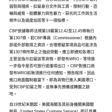
弱勢與殘疾、扣留身分文件與工資、限制行動、恐
嚇與威脅、肢體暴力與性暴力、惡劣的工作與生活
條件以及過度加班等十一項指標。
CBP依據聯邦法規第19篇第12.42至12.45條執行
第1307條，若CBP專員（Commissioner）根據內
部或外部取得之資訊，合理懷疑某項貨品可能涉及
第1307條所禁止之強迫勞動，應立即通知各港口
主管並指示扣留該等貨物，即發布WRO，等待進
一步指令是否可放行或僅得出口 。CBP對進口商
發布WRO前無須進行任何通知、預告程序，因此
進口商面臨制裁當下，即為貨物已進入美國港口、
受到CBP扣留之際，並無事先預備或轉圜之餘
地。
自19世紀末期起，美國海關及其前身機關美國關
稅局（United States Customs Service）即已具備