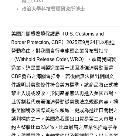
博士(J.D.)
政治大學科技管理研究所博士
美國海關暨邊境保護局（U.S. Customs and
Border Protection, CBP）2025年9月24日以強迫
勞動為由，對我國自行車龍頭企業發布暫扣令
（Withhold Release Order, WRO），震驚我國製
造業。這是臺灣製造業第一起因涉強迫勞動而遭
CBP發布之海關暫扣令，若後續無法提出相關文
件證明其勞動條件符合美方標準，該商品將正式被
禁止入境或沒收，形同產品無法再進入美國市場。
此等制裁代表著強迫勞動從勞動法之規範內容，擴
張至關稅及國際貿易法領域，更成為進出口關稅之
談判標的之一。美國為我國出口貿易第二大市場，
約占整體比重23.4%，比重最高之產業包括電子零
件、積體電路、車輛零件以及鋼鐵製品，以上產業