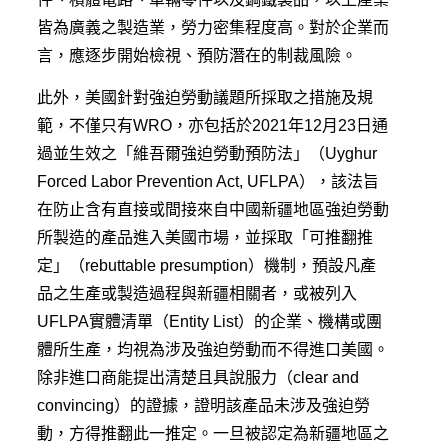
皆為廣義之製造業，勞力密集程度高。對於企業而
言，應逐步開始檢視、預防潛在的制裁風險。
此外，美國針對強迫勞動議題所採取之措施及規
範，不僅只有WRO，亦包括於2021年12月23日通
過並生效之「維吾爾強迫勞動預防法」（Uyghur
Forced Labor Prevention Act, UFLPA），該法旨
在防止含有直接或間接來自中國新疆地區強迫勞動
所製造的產品進入美國市場，並採取「可推翻推
定」（rebuttable presumption）機制，預設凡產
品之生產或製造過程與新疆相關者，或被列入
UFLPA實體清單（Entity List）的企業、機構或團
體所生產，均視為涉及強迫勞動而不得進口美國。
除非進口商能提出清楚且具說服力（clear and
convincing）的證據，證明該產品未涉及強迫勞
動，方得推翻此一推定。一旦被認定為新疆地區之