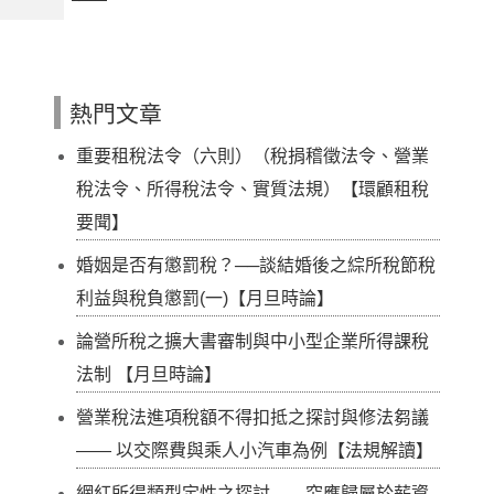
熱門文章
重要租稅法令（六則）（稅捐稽徵法令、營業
稅法令、所得稅法令、實質法規）【環顧租稅
要聞】
婚姻是否有懲罰稅？──談結婚後之綜所稅節稅
利益與稅負懲罰(一)【月旦時論】
論營所稅之擴大書審制與中小型企業所得課稅
法制 【月旦時論】
營業稅法進項稅額不得扣抵之探討與修法芻議
—— 以交際費與乘人小汽車為例【法規解讀】
網紅所得類型定性之探討——究應歸屬於薪資