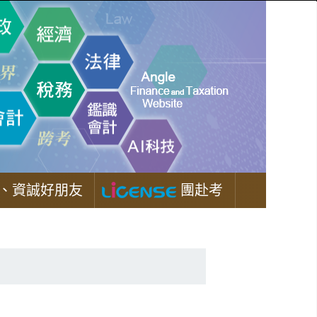
、資誠好朋友
團赴考