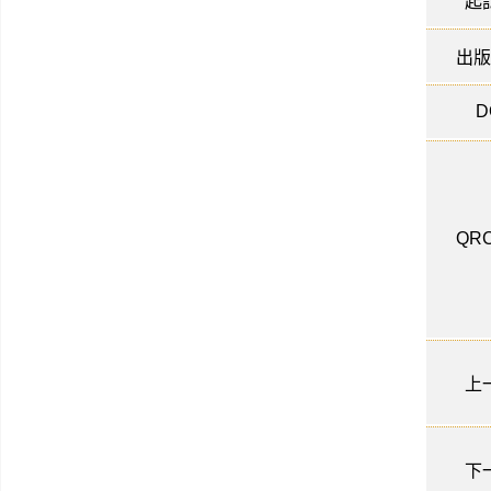
起
出版
D
QRC
上
下