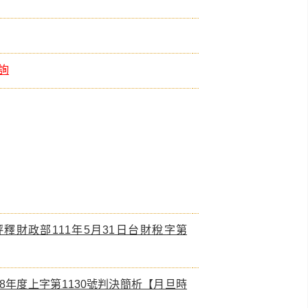
查詢
釋財政部111年5月31日台財稅字第
8年度上字第1130號判決簡析【月旦時