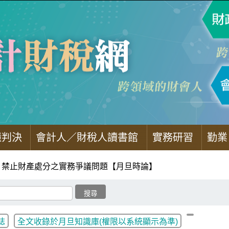
懂判決
會計人／財稅人讀書館
實務研習
勤業
禁止財產處分之實務爭議問題【月旦時論】
誌
全文收錄於月旦知識庫(權限以系統顯示為準)