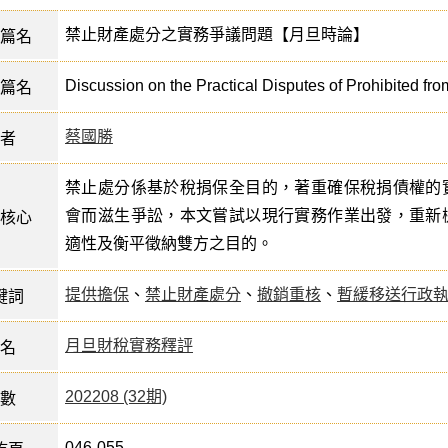
禁止財產處分之實務爭議問題【月旦時論】
篇名
Discussion on the Practical Disputes of Prohibited fro
篇名
蔡國勝
者
禁止處分係基於稅捐保全目的，著重確保稅捐債權的
會而滋生爭訟，本文嘗試以現行實務作業出發，重新
核心
適性及衡平徵納雙方之目的。
提供擔保
、
禁止財產處分
、
撤銷重核
、
暫緩移送行政
鍵詞
月旦財稅實務釋評
名
202208 (32期)
數
046-055