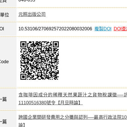
訖頁
元照出版公司
單位
OI
10.53106/270692572022080032006
複製DOI
DOI
ode
含咖啡因成分的稀釋天然果蔬汁之貨物稅課徵──評
一篇
11100516380號令【月旦時論】
跨國企業間研發費用之分攤與認列──最高行政法院10
一篇
論】