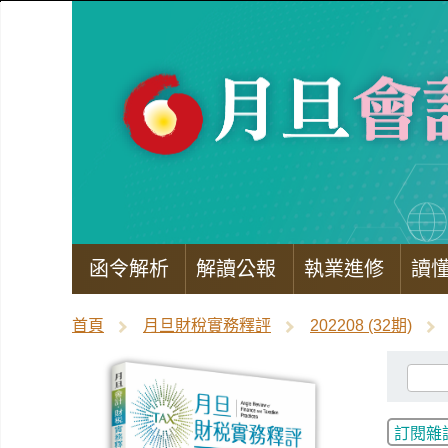
函令解析
解讀公報
執業進修
讀
首頁
月旦財稅實務釋評
202208 (32期)
訂閱雜