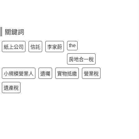
關鍵詞
the
紙上公司
信託
李家蔚
房地合一稅
小規模營業人
遺囑
實物抵繳
營業稅
遺產稅