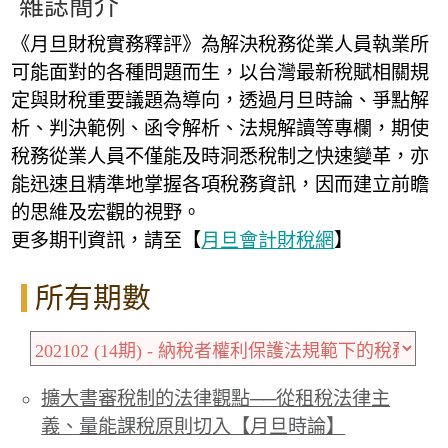
雜誌簡介
《月旦財稅實務釋評》為解決稅務從業人員執業所
可能面對的各種問題而生，以台灣最新稅賦相關規
定與財稅重要議題為導向，透過月旦時論、爭點解
析、判決範例、函令解析、法規解讀等專欄，期使
稅務從業人員不僅能及時洞悉稅制之快速變革，亦
能迅速且精準地掌握各項稅務資訊，因而建立前瞻
的思維及宏觀的視野。
更多期刊資訊，請至【
月旦會計財稅網
】
所有期數
擴大書審稅制的法律觀點──從租稅法律主
義、量能課稅原則切入【月旦時論】