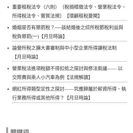
重要租稅法令（六則）（稅捐稽徵法令、營業稅法令、
所得稅法令、實質法規）【環顧租稅要聞】
婚姻是否有懲罰稅？──談結婚後之綜所稅節稅利益與
稅負懲罰(一)【月旦時論】
論營所稅之擴大書審制與中小型企業所得課稅法制
【月旦時論】
營業稅法進項稅額不得扣抵之探討與修法芻議—— 以
交際費與乘人小汽車為例【法規解讀】
網紅所得類型定性之探討——究應歸屬於薪資所得、執
行業務所得或其他所得？【月旦時論】
關鍵詞