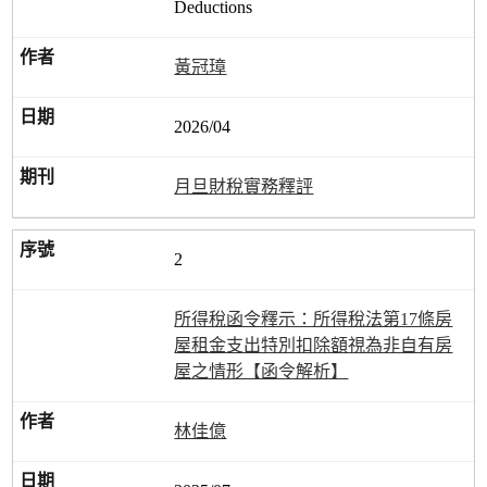
Deductions
黃冠璋
2026/04
月旦財稅實務釋評
2
所得稅函令釋示：所得稅法第17條房
屋租金支出特別扣除額視為非自有房
屋之情形【函令解析】
林佳億