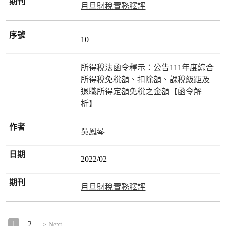
月旦財稅實務釋評
10
所得稅法函令釋示：公告111年度綜合
所得稅免稅額、扣除額、課稅級距及
退職所得定額免稅之金額【函令解
析】
吳鳳琴
2022/02
月旦財稅實務釋評
1
2
> Next