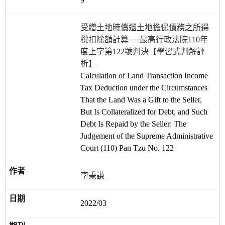
受贈土地時償還土地擔保債務之所得
稅扣除額計算──最高行政法院110年
度上字第122號判決【學習式判解評
析】
Calculation of Land Transaction Income
Tax Deduction under the Circumstances
That the Land Was a Gift to the Seller,
But Is Collateralized for Debt, and Such
Debt Is Repaid by the Seller: The
Judgement of the Supreme Administrative
Court (110) Pan Tzu No. 122
李秉謙
2022/03