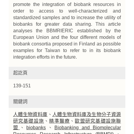
promote the integration of biobank resources in
order to access to well-characterized and
standardized samples and to increase the utility of
biobanks for greater data sharing. This article
analyses the BBMRIERIC established by the
European Union and the four different models of
biobank consortia proposed in Finland as possible
examples for Taiwan to refer to in its biobank
integration efforts in the future.
起訖頁
139-151
關鍵詞
人體生物資料庫
、
人體生物資料庫及生物分子資源
研究基礎設施
、
精準醫療
、
歐盟研究基礎設施聯
盟
、
biobanks
、
Biobanking and Biomolecular