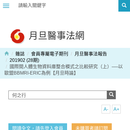
Toggle
navigation
月旦醫事法網
雜誌
會員專屬電子期刊
月旦醫事法報告
201902 (28期)
國際間人體生物資料庫整合模式之比較研究（上）──以
歐盟BBMRI-ERIC為例【月旦時論】
A-
A+
閱讀全文，請先登入會員
未購買者請訂閱