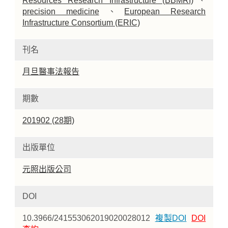
Resources Research Infrastructure (BBMRI)
、
precision medicine
、
European Research
Infrastructure Consortium (ERIC)
刊名
月旦醫事法報告
期數
201902 (28期)
出版單位
元照出版公司
DOI
10.3966/241553062019020028012
複製DOI
DOI