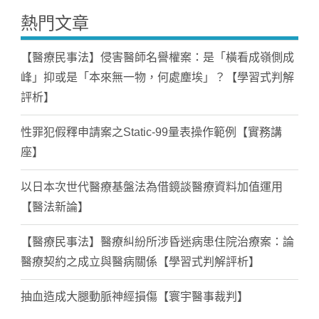
熱門文章
【醫療民事法】侵害醫師名譽權案：是「橫看成嶺側成
峰」抑或是「本來無一物，何處塵埃」？【學習式判解
評析】
性罪犯假釋申請案之Static-99量表操作範例【實務講
座】
以日本次世代醫療基盤法為借鏡談醫療資料加值運用
【醫法新論】
【醫療民事法】醫療糾紛所涉昏迷病患住院治療案：論
醫療契約之成立與醫病關係【學習式判解評析】
抽血造成大腿動脈神經損傷【寰宇醫事裁判】