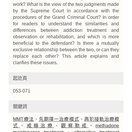
work? What is the view of the two judgments made
by the Supreme Court in accordance with the
procedures of the Grand Criminal Court? In order
for readers to understand the similarities and
differences between addiction treatment and
observation or rehabilitation, and which is more
beneficial to the defendant? Is there a mutually
exclusive relationship between the two, or can they
replace each other? This article explains and
clarifies these issues.
起訖頁
053-071
關鍵詞
MMT療法
、
先期擇一治療模式
、
再犯接軌治療模
式
、
戒癮治療
、
觀察勒戒
、
methadone