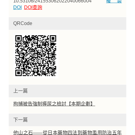
10.53106/241553062022040066004
複製
DOI
DOI查詢
QRCode
上一篇
拘捕被告強制導尿之檢討【本期企劃】
下一篇
他山之石——從日本藥物四法到藥物濫用防治五年