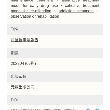
maintenance treatment
、
alternative treatment
mode for early drug use
、
cohesive treatment
mode for re-offending
、
addiction treatment
、
observation or rehabilitation
刊名
月旦醫事法報告
期數
202204 (66期)
出版單位
元照出版公司
DOI