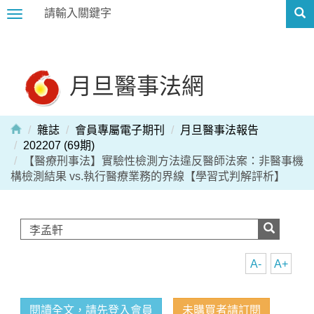
Toggle
navigation
月旦醫事法網
雜誌
會員專屬電子期刊
月旦醫事法報告
202207 (69期)
【醫療刑事法】實驗性檢測方法違反醫師法案：非醫事機
構檢測結果 vs.執行醫療業務的界線【學習式判解評析】
A-
A+
閱讀全文，請先登入會員
未購買者請訂閱