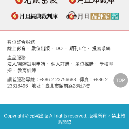
數位整合服務
線上影音
．
數位出版
．
DOI
．
期刊E化
．
投審系統
產品服務
法人/團體試用申請
．
個人訂購
．
單位採購
． 學校聯
採． 教育訓練
讀者服務專線：+886-2-23756688 傳真：+886-2-
TOP
23318496 地址：臺北市館前路28號7樓
Copyright © 元照出版 All rights reserved. 版權所有，禁止轉
貼節錄