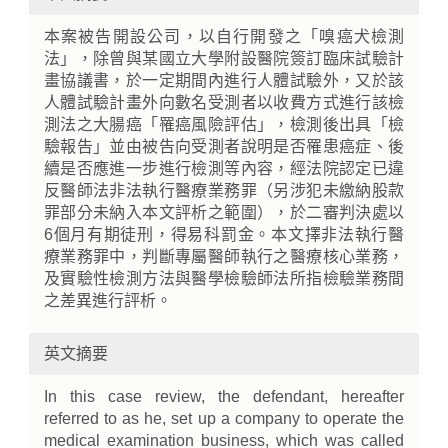
本案被告開設公司，以自行開發之「嗅癌犬檢測
法」，除曾與某國立大學附設醫院簽訂臨床試驗計
畫協議書，於一定期間內進行人體試驗外，又於該
人體試驗計畫外向數名受測者以收費方式進行該檢
測法之大腸癌「罹癌風險評估」，檢測後出具「檢
驗報告」並由被告向受測者說明是否罹患癌症、後
續是否應進一步進行檢測等內容，經法院認定已違
反醫師法非法執行醫療業務罪（另涉犯未繳納股款
罪部分未納入本文評析之範圍），於二審判決處以
6個月有期徒刑，得易科罰金。本文擇非法執行醫
療業務罪中，判斷專屬醫師執行之醫療核心業務，
及實驗性檢測方法與醫學檢驗師法所指檢驗業務間
之差異進行評析。
英文摘要
In this case review, the defendant, hereafter
referred to as he, set up a company to operate the
medical examination business, which was called