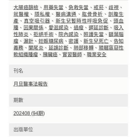
大腸癌篩檢
、
用藥失當
、
急救失當
、
戒菸
、
歧視
、
就醫權
、
隱私權
、
醫病溝通
、
肱骨骨折
、
剖腹生
產
、
真空吸引器
、
新生兒暫時性呼吸急促
、
頭血
腫
、
因果關係
、
愛滋感染
、
過瘦
、
遲延診斷
、
吸入
性肺炎
、
拒絕手術
、
院內感染
、
照護失當
、
額葉腦
瘤
、
漏針
、
妊娠糖尿病
、
密護
、
新生兒死亡
、
告知
義務
、
闌尾炎
、
延誤診斷
、
肺部移轉
、
膝膕窩惡性
軟組織腫瘤
、
胰臟癌
、
實習醫師
、
職業安全
刊名
月旦醫事法報告
期數
202408 (94期)
出版單位