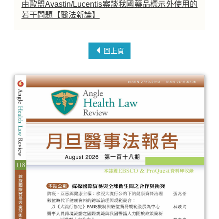
由歐盟Avastin/Lucentis案談我國藥品標示外使用的
若干問題【醫法新論】
回上頁