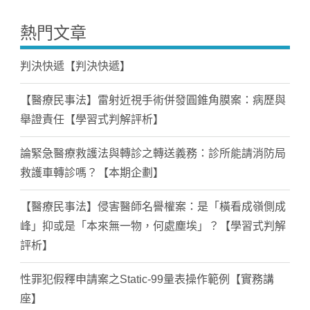
熱門文章
判決快遞【判決快遞】
【醫療民事法】雷射近視手術併發圓錐角膜案：病歷與
舉證責任【學習式判解評析】
論緊急醫療救護法與轉診之轉送義務：診所能請消防局
救護車轉診嗎？【本期企劃】
【醫療民事法】侵害醫師名譽權案：是「橫看成嶺側成
峰」抑或是「本來無一物，何處塵埃」？【學習式判解
評析】
性罪犯假釋申請案之Static-99量表操作範例【實務講
座】