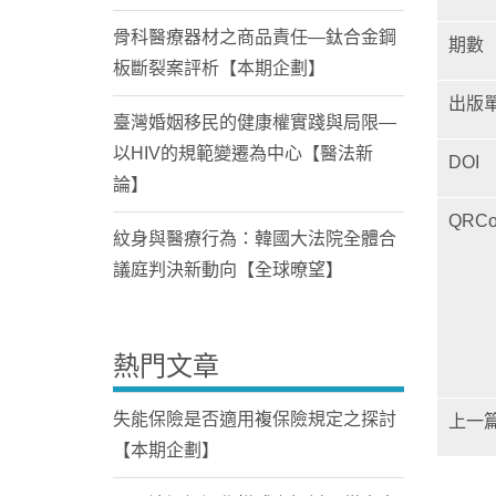
骨科醫療器材之商品責任—鈦合金鋼
期數
板斷裂案評析【本期企劃】
出版
臺灣婚姻移民的健康權實踐與局限—
以HIV的規範變遷為中心【醫法新
DOI
論】
QRCo
紋身與醫療行為：韓國大法院全體合
議庭判決新動向【全球暸望】
熱門文章
失能保險是否適用複保險規定之探討
上一
【本期企劃】