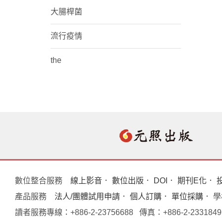
大腸桿菌
流行疫情
the
數位整合服務
線上影音
．
數位出版
．
DOI
．
期刊E化
．
產品服務
法人/團體試用申請
．
個人訂購
．
單位採購
． 
讀者服務專線：+886-2-23756688 傳真：+886-2-233