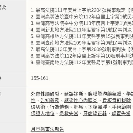
摘要
最高法院111年度台上字第2204號民事裁定
臺灣高等法院臺中分院112年度醫上字第1號
臺灣高等法院臺中分院113年度醫上字第1號
臺灣新北地方法院111年度醫字第1號民事判
臺灣高雄地方法院111年度醫字第15號民事
臺灣臺南地方法院109年度醫字第9號民事判
最高法院113年度台上字第2609號刑事判決
臺灣高等法院112年度醫上訴字第10號刑事
臺灣臺南地方法院112年度醫易字第1號刑事
頁
155-161
詞
外傷性腸破裂
、
延誤診斷
、
腹膜腔游離氣體
、
舉
性
、
告知義務
、
感染性心內膜炎
、
骨板骨釘拔除
環切術
、
行為債務
、
肝癌
、
下腹囊腫
、
手術範圍
保證人地位
、
急救失當
、
牙齒矯正器
、
處置失當
月旦醫事法報告