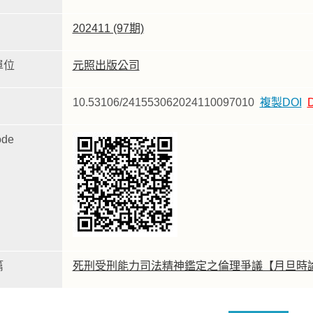
202411 (97期)
單位
元照出版公司
10.53106/241553062024110097010
複製DOI
de
篇
死刑受刑能力司法精神鑑定之倫理爭議【月旦時