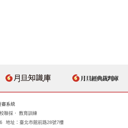
投審系統
學校聯採． 教育訓練
18496 地址：臺北市館前路28號7樓