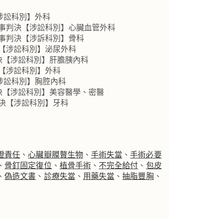
【涉訟科別】外科
民事判決【涉訟科別】心臟血管外科
民事判決【涉訴科別】骨科
決【涉訟科別】泌尿外科
判決【涉訟科別】肝膽胰內科
決【涉訟科別】外科
【涉訟科別】胸腔內科
判決【涉訟科別】美容醫學、密醫
判決【涉訟科別】牙科
證責任
、
心臟瓣膜贅生物
、
手術失當
、
手術必要
、
骨釘固定復位
、
植骨手術
、
不完全給付
、
包皮
、
偽造文書
、
診療失當
、
用藥失當
、
抽脂豐胸
、