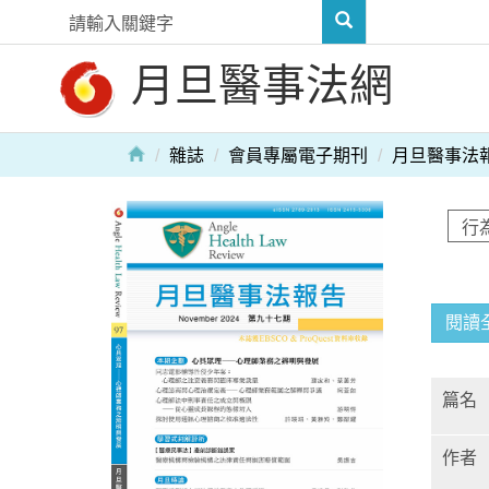
月旦醫事法網
雜誌
會員專屬電子期刊
月旦醫事法
閱讀
篇名
作者