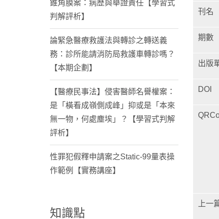
錐角膜案：病歷與舉證責任【學習式
刊名
判解評析】
期數
論緊急醫療救護法與轉診之轉送義
務：診所能請消防局救護車轉診嗎？
出版
【本期企劃】
DOI
【醫療民事法】侵害醫師名譽權案：
是「橫看成嶺側成峰」抑或是「本來
QRCo
無一物，何處塵埃」？【學習式判解
評析】
性罪犯假釋申請案之Static-99量表操
作範例【實務講座】
上一
知識點