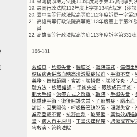
臺灣橋頭地方法院113年度易字第35號刑事
最高行政法院112年度上字第134號裁定【涉
臺中高等行政法院高等庭112年度訴更一字第
高雄高等行政法院高等庭113年度簡上字第2
員
高雄高等行政法院高等庭113年度訴字第331
頁
166-181
詞
救護車
、
診療失當
、
腦膜炎
、
轉院義務
、
癲癇重
糖尿病合併高血糖高滲透壓症候群
、
手術不當
、
義務
、
告知範圍
、
會診
、
腦損傷
、
腦膜發炎
、
人
驗方法
、
檢體錯誤
、
手術失當
、
眼瞼成形手術
、
肥大手術
、
治療方式之選擇
、
轉院
、
手術失當
、
床重建手術
、
術後照護失當
、
子癲前症
、
腦出血
診斷
、
因果關係
、
呼吸器管線脫落
、
照護失當
、
業務登載不實
、
抗凝血劑
、
玻尿酸
、
藥物效期過
當
、
病人自主原則
、
正當法律程序
、
聘僱或容留
害救濟
、
管轄法院