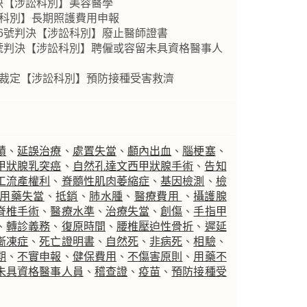
判決【涉訟科別】美容醫學
訟科別】長期照護費用申報
26號判決【涉訟科別】廢止醫師證書
6號判決【涉訟科別】聘僱或容留未具資格醫事人
號裁定【涉訟科別】預防接種受害救濟
積
、
延誤治療
、
處置失當
、
顱內出血
、
腦梗塞
、
甲狀腺乳突癌
、
自然孔達文西甲狀腺手術
、
告知
工流產權利
、
脊髓性肌肉萎縮症
、
基因檢測
、
檢
用藥失當
、
抵銷
、
肺水腫
、
醫療費用
、
攝護腺
脊椎手術
、
醫療水準
、
治療失當
、
創傷
、
手指甲
、
轉診義務
、
復原時間
、
腰椎壓迫性骨折
、
遲延
漸凍症
、
死亡證明書
、
自然死
、
非病死
、
相驗
、
期
、
不實申報
、
健保費用
、
不傷害原則
、
用藥不
未具資格醫事人員
、
稽查證
、
疫苗
、
預防接種受