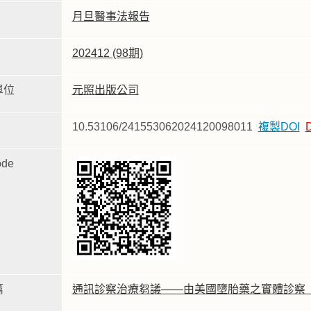
月旦醫事法報告
202412 (98期)
單位
元照出版公司
10.53106/241553062024120098011
複製DOI
de
篇
通訊診察治療芻議——由美國墮胎藥之實體診察（In