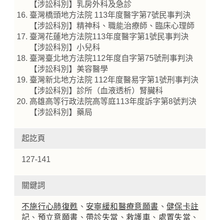
【涉訟科別】乳房外科及急診
臺灣橋頭地方法院 113年度醫字第7號民事判決
【涉訟科別】精神科、職能治療師、臨床心理師
臺灣花蓮地方法院113年度醫字第1號民事判決
【涉訟科別】小兒科
臺灣臺北地方法院112年度自字第75號刑事判決
【涉訟科別】美容醫學
臺灣新北地方法院 112年度醫易字第1號刑事判決
【涉訟科別】診所（血液透析）腎臟科
高雄高等行政法院高等庭113年度訴字第8號判決
【涉訟科別】藥局
起訖頁
127-141
關鍵詞
不施行心肺復甦
、
安寧緩和醫療意願書
、
健保卡註
記
、
預立意願書
、
帶診失當
、
救護車
、
處置失當
、