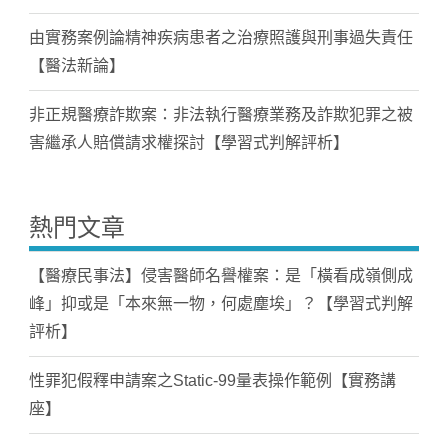
由實務案例論精神疾病患者之治療照護與刑事過失責任
【醫法新論】
非正規醫療詐欺案：非法執行醫療業務及詐欺犯罪之被
害繼承人賠償請求權探討【學習式判解評析】
熱門文章
【醫療民事法】侵害醫師名譽權案：是「橫看成嶺側成
峰」抑或是「本來無一物，何處塵埃」？【學習式判解
評析】
性罪犯假釋申請案之Static-99量表操作範例【實務講
座】