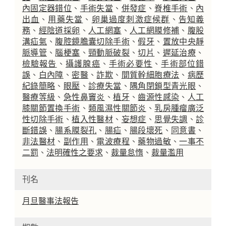
內固定器錯位
、
手術失當
、
併發症
、
脊椎手術
、
內
出血
、
用藥失當
、
卵巢過度刺激症候群
、
告知義
務
、
經陰道採卵
、
人工網塞
、
人工網膜修補
、
腹股
溝疝氣
、
腹腔鏡膽囊切除手術
、
假牙
、
置放中央靜
脈導管
、
腦梗塞
、
頸動脈破裂
、
切片
、
遲延治療
、
檢驗報告
、
攝護腺癌
、
手術必要性
、
手術部位錯
誤
、
白內障
、
密醫
、
詐欺
、
間質幹細胞療法
、
病歷
紀錄簡略
、
眼壓
、
診療失當
、
隅角閉鎖型青光眼
、
醫療等級
、
急性鼻竇炎
、
植牙
、
齒源性感染
、
人工
膝關節置換手術
、
類風濕性關節炎
、
乳房腫瘤廣泛
性切除手術
、
植入性醫材
、
妄想症
、
思覺失調
、
診
斷錯誤
、
腸系膜裂孔
、
腸疝
、
腸段壞死
、
同意書
、
非法醫材
、
副作用
、
電波療程
、
藥物過敏
、
一事不
二罰
、
法明確性之要求
、
裁量怠惰
、
裁量濫用
刊名
月旦醫事法報告