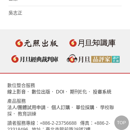
吳志正
數位整合服務
線上影音
．
數位出版
．
DOI
．
期刊E化
．
投審系統
產品服務
法人/團體試用申請
．
個人訂購
．
單位採購
． 學校聯
採． 教育訓練
TOP
讀者服務專線：+886-2-23756688 傳真：+886-2-
23318496 地址：臺北市館前路28號7樓