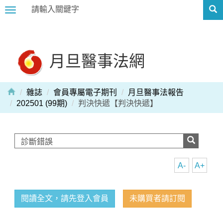
Toggle
navigation
月旦醫事法網
雜誌
會員專屬電子期刊
月旦醫事法報告
202501 (99期)
判決快遞【判決快遞】
A-
A+
閱讀全文，請先登入會員
未購買者請訂閱