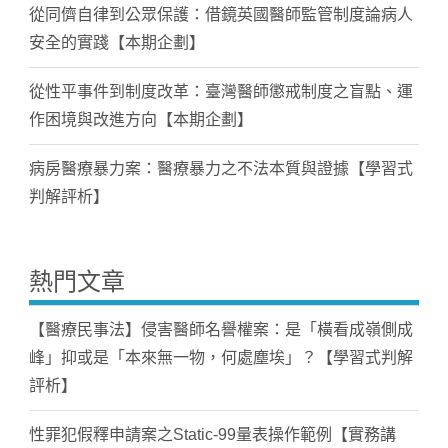
從同儕自律到公眾保護：借鏡英國醫師監管制度論病人
安全的實踐【本期企劃】
從性平事件到制度改革：臺灣醫師懲戒制度之盲點、運
作困境與改進方向【本期企劃】
病房醫療暴力案：醫療暴力之不法本質與證據【學習式
判解評析】
熱門文章
【醫療民事法】侵害醫師名譽權案：是「橫看成嶺側成
峰」抑或是「本來無一物，何處塵埃」？【學習式判解
評析】
性罪犯假釋申請案之Static-99量表操作範例【實務講