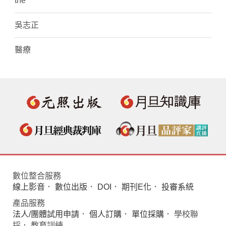
the
吳志正
醫療
數位整合服務
線上影音
．
數位出版
．
DOI
．
期刊E化
．
投審系統
產品服務
法人/團體試用申請
．
個人訂購
．
單位採購
． 學校聯
採． 教育訓練