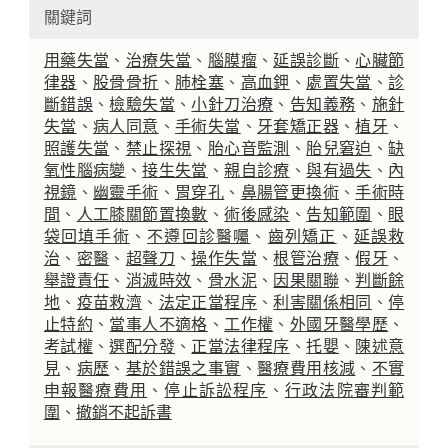
關鍵詞
用藥失當
、
治療失當
、
腦膜瘤
、
延誤診斷
、
心臟節
律器
、
股骨骨折
、
肺栓塞
、
高血鉀
、
處置失當
、
診
斷錯誤
、
檢驗失當
、
小針刀治療
、
告知義務
、
施針
失當
、
病人同意
、
手術失當
、
牙套矯正器
、
植牙
、
照護失當
、
禁止探視
、
胎心音監測
、
胎兒窘迫
、
缺
氧性腦病變
、
接生失當
、
親自診療
、
與有過失
、
內
視鏡
、
幽靈手術
、
胃穿孔
、
鼻腸管更換術
、
手術時
間
、
人工膝關節置換數
、
術後感染
、
告知範圍
、
眼
袋回填手術
、
不遵回診醫囑
、
齒列矯正
、
延誤救
治
、
密醫
、
超聲刀
、
操作失當
、
根管治療
、
假牙
、
舉證責任
、
消滅時效
、
骨水泥
、
因果關聯
、
判斷餘
地
、
疫苗救濟
、
法定正當程序
、
利害關係相同
、
停
止特約
、
當事人不適格
、
工作權
、
外國牙醫學歷
、
考試權
、
選配分發
、
正當法律程序
、
托嬰
、
陳述意
見
、
病歷
、
基於錯誤之事實
、
醫療費用核減
、
不實
申報醫療費用
、
停止訴訟程序
、
行政法院審判範
圍
、
撤銷不起訴書