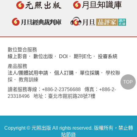
數位整合服務
線上影音
．
數位出版
．
DOI
．
期刊E化
．
投審系統
產品服務
法人/團體試用申請
．
個人訂購
．
單位採購
． 學校聯
採． 教育訓練
TOP
讀者服務專線：+886-2-23756688 傳真：+886-2-
23318496 地址：臺北市館前路28號7樓
Copyright © 元照出版 All rights reserved. 版權所有，禁止轉
貼節錄