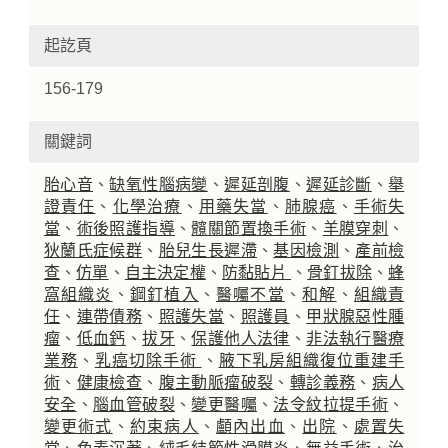
起訖頁
156-179
關鍵詞
胎心音
、
缺氧性腦病變
、
遲延剖腹
、
遲延診斷
、
舉
證責任
、
化學治療
、
用藥失當
、
肺腺癌
、
手術失
當
、
術後照護指導
、
髖關節置換手術
、
羊膜穿刺
、
狄蘭氏症候群
、
胎兒生長遲滯
、
基因檢測
、
產前檢
查
、
仿單
、
自主決定權
、
防黏貼片
、
骨釘拔除
、
蜂
窩組織炎
、
鋼釘植入
、
醫囑不當
、
和解
、
組織責
任
、
連帶債務
、
照護失當
、
照護員
、
甲狀腺惡性腫
瘤
、
低血鈣
、
拔牙
、
保護他人法律
、
非法執行醫療
業務
、
乳癌切除手術
、
腋下乳房組織復位重建手
術
、
健康檢查
、
腹主動脈瘤破裂
、
轉診義務
、
病人
安全
、
腦血管破裂
、
變更醫囑
、
法令紋拉提手術
、
變更術式
、
約束病人
、
顱內出血
、
出院
、
處置失