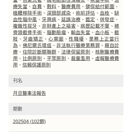
當
、
色素沉著
、
絨毛結節性滑膜炎
、
無益手術
、
治
療失當
、
自費
、
敷料
、
醫療費用
、
健保給付範圍
、
植體移除手術
、
深頸部感染
、
術前評估
、
血栓
、
缺
血性腦中風
、
牙周病
、
延誤治療
、
鑑定
、
併發症
、
複雜性拔牙
、
非財產上之損害
、
病歷記載不實
、
橈
骨頭截骨手術
、
腦動脈瘤
、
輸血失當
、
血小板
、
截
肢
、
牙齒矯正
、
心電圖
、
性騷擾
、
業務上正當行
為
、
佛尼爾氏壞疽
、
非法執行醫療業務罪
、
親自診
療
、
住院診斷關聯群
、
法律保留原則
、
核刪醫療費
用
、
比例原則
、
平等原則
、
裁量濫用
、
虛報醫療費
用
、
信賴保護原則
刊名
月旦醫事法報告
期數
202504 (102期)