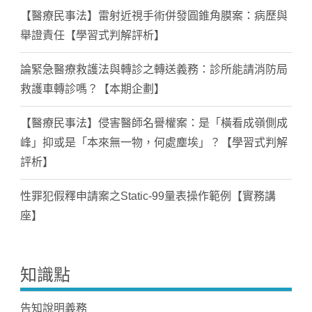
【醫療民事法】雷射近視手術併發圓錐角膜案：病歷與
舉證責任【學習式判解評析】
論緊急醫療救護法與轉診之轉送義務：診所能請消防局
救護車轉診嗎？【本期企劃】
【醫療民事法】侵害醫師名譽權案：是「橫看成嶺側成
峰」抑或是「本來無一物，何處塵埃」？【學習式判解
評析】
性罪犯假釋申請案之Static-99量表操作範例【實務講
座】
知識點
告知說明義務