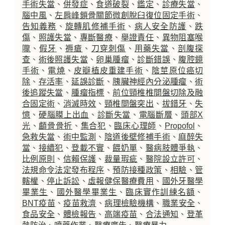
手術失當
、
併發症
、
食道破裂
、
鑑定
、
診療失當
、
腦中風
、
左肩峰鎖骨關節微創脫臼復位固定手術
、
告知義務
、
旋轉肌修補手術
、
病人安全防護
、
跌
傷
、
照護失當
、
專斷醫療
、
舉證責任
、
異物阻塞喉
嚨
、
假牙
、
褥瘡
、
刀穿刺傷
、
用藥失當
、
剖腹探
查
、
術後照護失當
、
卵巢腫瘤
、
診斷錯誤
、
腹腔鏡
手術
、
電燒
、
皮瓣植皮重建手術
、
陰莖原位癌切
除
、
存活率
、
延誤診斷
、
胰臟神經內分泌腫瘤
、
術
後追蹤失當
、
腫瘤指標
、
前位頸椎椎間盤切除及融
合固定術
、
消滅時效
、
頸椎間盤突出
、
拔錯牙
、
失
憶
、
硬腦膜上出血
、
診斷失當
、
電腦斷層
、
頭部X
光
、
顱骨骨折
、
集合犯
、
臨床心理師
、
Propofol
、
急救失當
、
術中監測
、
陰道後壁修補手術
、
麻醉失
當
、
接續犯
、
登載不實
、
餵奶單
、
醫病肢體爭執
、
比例原則
、
信賴保護
、
裁量瑕疵
、
醫院設立許可
、
法規命令法定發布程序
、
預防接種政策
、
相驗
、
管
轄權
、
停止訴訟
、
虛報健保醫療費用
、
國外牙醫學
畢業生
、
國外醫學畢業生
、
臨床實作訓練名額
、
BNT疫苗
、
疫苗救濟
、
病理檢驗機構
、
職業安全
、
食品安全
、
體檢報告
、
高端疫苗
、
合法通知
、
登革