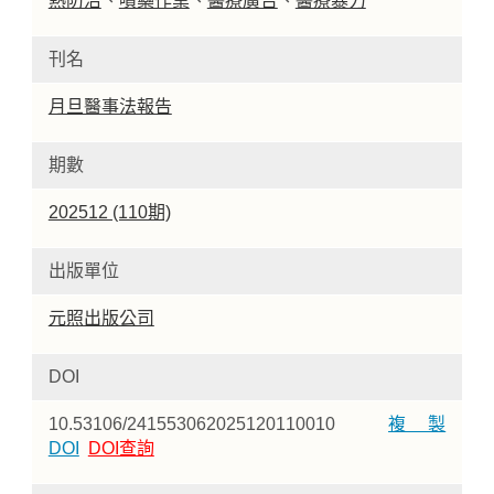
熱防治
、
噴藥作業
、
醫療廣告
、
醫療暴力
刊名
月旦醫事法報告
期數
202512 (110期)
出版單位
元照出版公司
DOI
10.53106/241553062025120110010
複製
DOI
DOI查詢