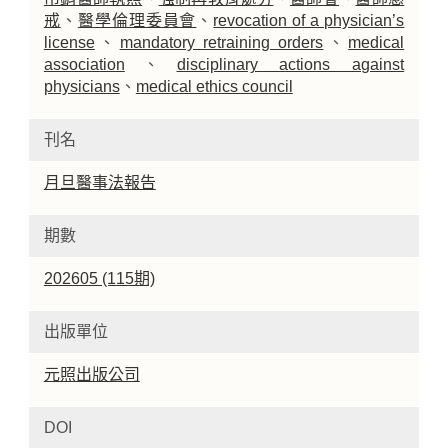
戒
、
醫學倫理委員會
、
revocation of a physician’s
license
、
mandatory retraining orders
、
medical
association
、
disciplinary actions against
physicians
、
medical ethics council
刊名
月旦醫事法報告
期數
202605 (115期)
出版單位
元照出版公司
DOI