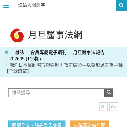
Toggle
navigation
月旦醫事法網
雜誌
會員專屬電子期刊
月旦醫事法報告
202605 (115期)
淺介日本醫師懲戒與強制再教育處分—以醫療過失為主軸
【全球瞭望】
A-
A+
閱讀全文，請先登入會員
未購買者請訂閱