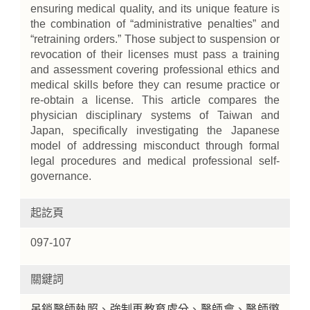
ensuring medical quality, and its unique feature is
the combination of “administrative penalties” and
“retraining orders.” Those subject to suspension or
revocation of their licenses must pass a training
and assessment covering professional ethics and
medical skills before they can resume practice or
re-obtain a license. This article compares the
physician disciplinary systems of Taiwan and
Japan, specifically investigating the Japanese
model of addressing misconduct through formal
legal procedures and medical professional self-
governance.
起訖頁
097-107
關鍵詞
吊銷醫師執照
、
強制再教育處分
、
醫師會
、
醫師懲