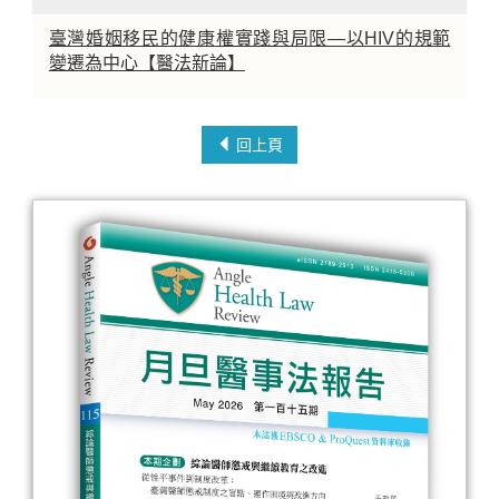
臺灣婚姻移民的健康權實踐與局限—以HIV的規範
變遷為中心【醫法新論】
回上頁