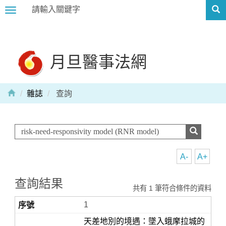
Toggle
navigation
月旦醫事法網
雜誌
查詢
A-
A+
查詢結果
共有 1 筆符合條件的資料
1
天差地別的境遇：墜入蛾摩拉城的