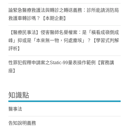
論緊急醫療救護法與轉診之轉送義務：診所能請消防局
救護車轉診嗎？【本期企劃】
【醫療民事法】侵害醫師名譽權案：是「橫看成嶺側成
峰」抑或是「本來無一物，何處塵埃」？【學習式判解
評析】
性罪犯假釋申請案之Static-99量表操作範例【實務講
座】
知識點
醫事法
告知說明義務