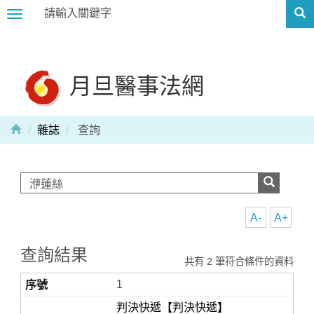
Toggle
navigation
月旦醫事法網
雜誌
查詢
A-
A+
查詢結果
共有 2 筆符合條件的資料
1
判決快遞【判決快遞】