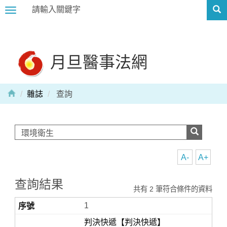
Toggle
navigation
月旦醫事法網
雜誌
查詢
A-
A+
查詢結果
共有 2 筆符合條件的資料
1
判決快遞【判決快遞】