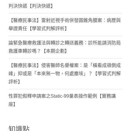
判決快遞【判決快遞】
【醫療民事法】雷射近視手術併發圓錐角膜案：病歷與
舉證責任【學習式判解評析】
論緊急醫療救護法與轉診之轉送義務：診所能請消防局
救護車轉診嗎？【本期企劃】
【醫療民事法】侵害醫師名譽權案：是「橫看成嶺側成
峰」抑或是「本來無一物，何處塵埃」？【學習式判解
評析】
性罪犯假釋申請案之Static-99量表操作範例【實務講
座】
知識點