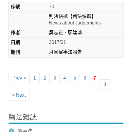
70
判決快遞【判決快遞】
News about Judgements
吳志正
、
廖建瑜
2017/01
月旦醫事法報告
Prev <
1
2
3
4
5
6
7
8
> Next
醫法雜誌
醫事法