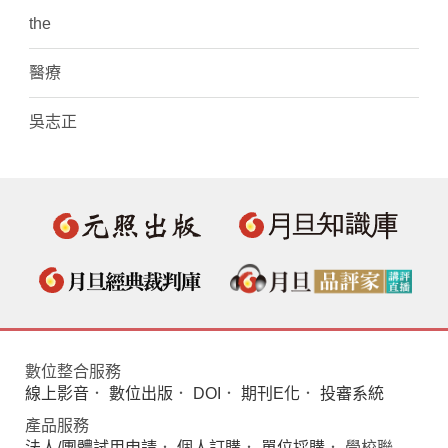
the
醫療
吳志正
數位整合服務
線上影音
．
數位出版
．
DOI
．
期刊E化
．
投審系統
產品服務
法人/團體試用申請
．
個人訂購
．
單位採購
． 學校聯