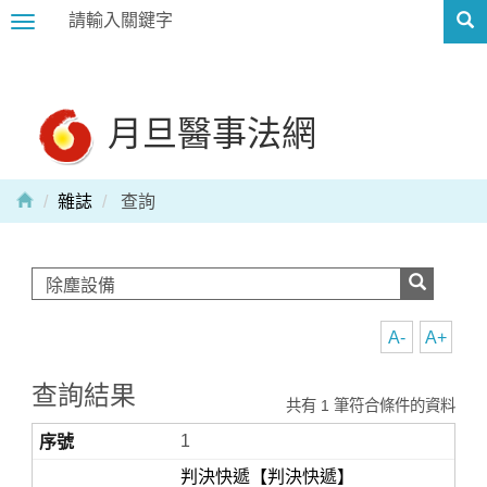
Toggle
navigation
月旦醫事法網
雜誌
查詢
A-
A+
查詢結果
共有 1 筆符合條件的資料
1
判決快遞【判決快遞】