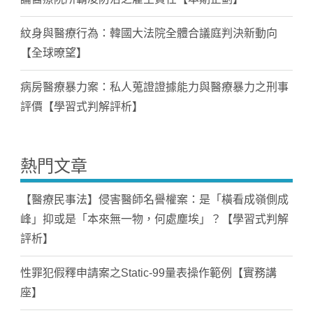
紋身與醫療行為：韓國大法院全體合議庭判決新動向
【全球暸望】
病房醫療暴力案：私人蒐證證據能力與醫療暴力之刑事
評價【學習式判解評析】
熱門文章
【醫療民事法】侵害醫師名譽權案：是「橫看成嶺側成
峰」抑或是「本來無一物，何處塵埃」？【學習式判解
評析】
性罪犯假釋申請案之Static-99量表操作範例【實務講
座】