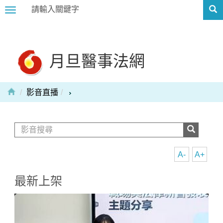
Toggle
navigation
月旦醫事法網
影音直播
A-
A+
最新上架