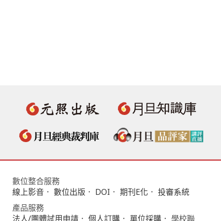
數位整合服務
線上影音
．
數位出版
．
DOI
．
期刊E化
．
投審系統
產品服務
法人/團體試用申請
．
個人訂購
．
單位採購
． 學校聯