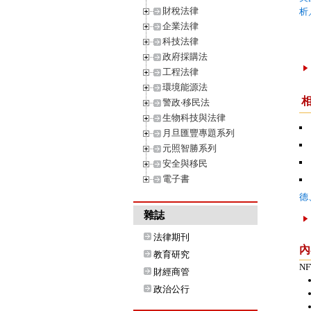
財稅法律
析
企業法律
科技法律
政府採購法
工程法律
環境能源法
警政‧移民法
生物科技與法律
月旦匯豐專題系列
元照智勝系列
安全與移民
電子書
德
雜誌
法律期刊
內
教育研究
N
財經商管
政治公行