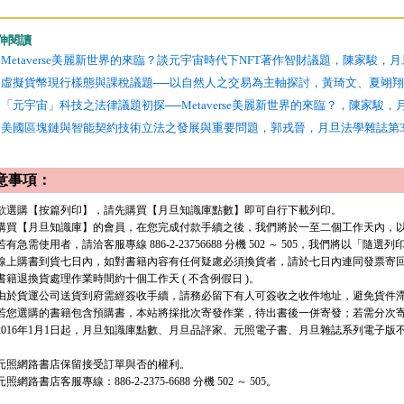
伸閱讀
Metaverse美麗新世界的來臨？談元宇宙時代下NFT著作智財議題，陳家駿，
虛擬貨幣現行樣態與課稅議題──以自然人之交易為主軸探討，黃琦文、夏翊翔，
「元宇宙」科技之法律議題初探──Metaverse美麗新世界的來臨？，陳家駿，
美國區塊鏈與智能契約技術立法之發展與重要問題，郭戎晉，月旦法學雜誌第3
意事項：
. 欲選購【按篇列印】，請先購買【月旦知識庫點數】即可自行下載列印。
. 購買【月旦知識庫】的會員，在您完成付款手續之後，我們將於一至二個工作天內，以 e
有急需使用者，請洽客服專線 886-2-23756688 分機 502 ～ 505，我們將以「隨選
. 線上購書到貨七日內，如對書籍內容有任何疑慮必須換貨者，請於七日內連同發票寄
. 書籍退換貨處理作業時間約十個工作天 ( 不含例假日 )。
. 由於貨運公司送貨到府需經簽收手續，請務必留下有人可簽收之收件地址，避免貨件
. 若您選購的書籍包含預購書，本站將採批次寄發作業，待出書後一併寄發；若需分次寄發
. 2016年1月1日起，月旦知識庫點數、月旦品評家、元照電子書、月旦雜誌系列電子
. 元照網路書店保留接受訂單與否的權利。
 元照網路書店客服專線：886-2-2375-6688 分機 502 ～ 505。