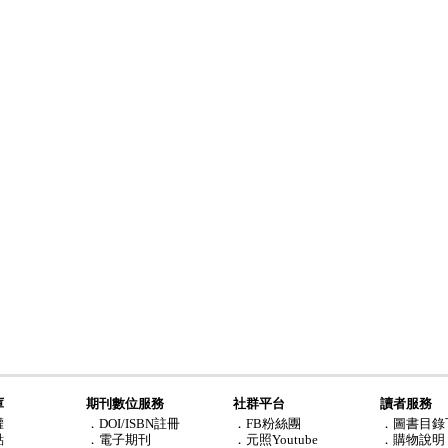
庫
期刊數位服務
社群平台
讀者服務
權
．DOI/ISBN註冊
．FB粉絲團
．圖書目錄
點
．電子期刊
．元照Youtube
．購物說明