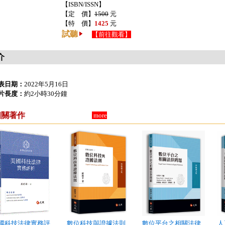
【ISBN/ISSN】
【定 價】
1500
元
【特 價】
1425
元
試聽
【前往觀看】
介
表日期：
2022年5月16日
片長度：
約2小時30分鐘
相關著作
more
國科技法律實務評
數位科技與證據法則
數位平台之相關法律
人