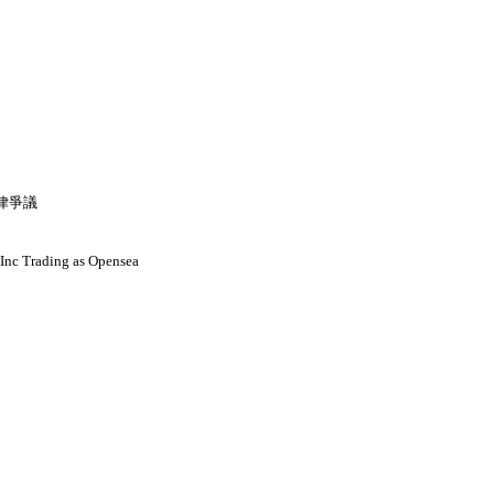
法律爭議
nc Trading as Opensea