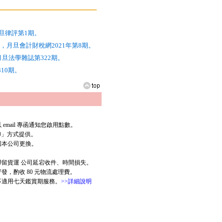
月旦律評第1期。
月旦會計財稅網2021年第8期。
月旦法學雜誌第322期。
10期。
mail 專函通知您啟用點數。
列印」方式提供。
回本公司更換。
滯留貨運 公司延宕收件、時間損失。
，酌收 80 元物流處理費。
版不適用七天鑑賞期服務。
>>詳細說明