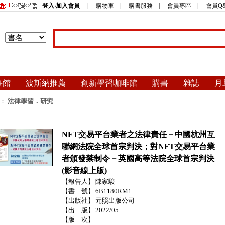
登入‧加入會員
|
購物車
|
購書服務
|
會員專區
|
會員Q
書館
波斯納推薦
創新學習咖啡館
購書
雜誌
月
：
法律學習．研究
NFT交易平台業者之法律責任－中國杭州互
聯網法院全球首宗判決；對NFT交易平台業
者頒發禁制令－英國高等法院全球首宗判決
(影音線上版)
【報告人】
陳家駿
【書 號】
6B1180RM1
【出版社】
元照出版公司
【出 版】
2022/05
【版 次】