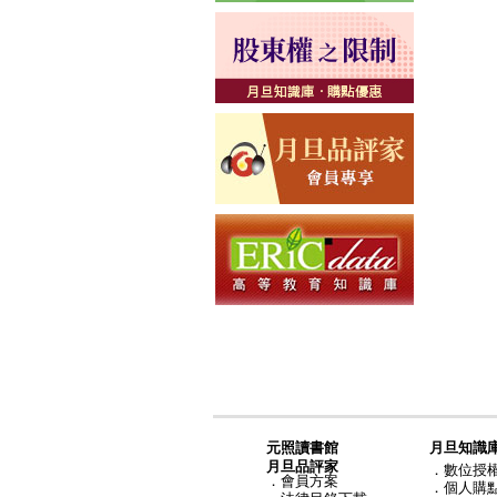
元照讀書館
月旦知識
月旦品評家
．
數位授
．
會員方案
．
個人購