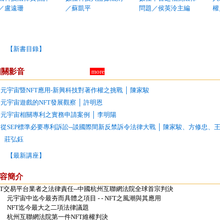
／盧遠珊
／蘇凱平
問題／侯英泠主編
權
【新書目錄】
相關影音
more
元宇宙暨NFT應用-新興科技對著作權之挑戰 │ 陳家駿
元宇宙遊戲的NFT發展觀察 │ 許明恩
元宇宙相關專利之實務申請案例 │ 李明陽
從SEP標準必要專利訴訟--談國際間新反禁訴令法律大戰 │ 陳家駿、方修忠
、莊弘鈺
【最新講座】
容簡介
FT交易平台業者之法律責任--中國杭州互聯網法院全球首宗判決
元宇宙中迄今最夯而具體之項目 - - NFT之風潮與其應用
NFT迄今最大之二項法律議題
杭州互聯網法院第一件NFT維權判決