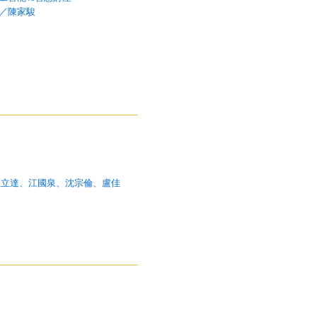
／陳家駿
、王立達、江國泉、沈宗倫、盧佳