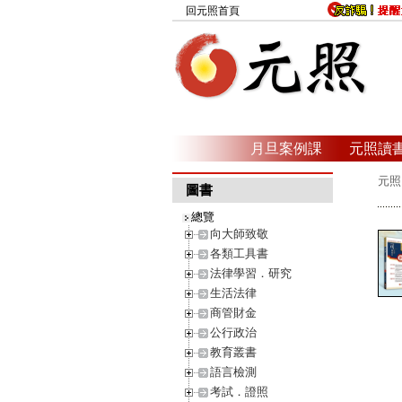
回元照首頁
月旦案例課
元照讀
元照
圖書
總覽
向大師致敬
各類工具書
法律學習．研究
生活法律
商管財金
公行政治
教育叢書
語言檢測
考試．證照