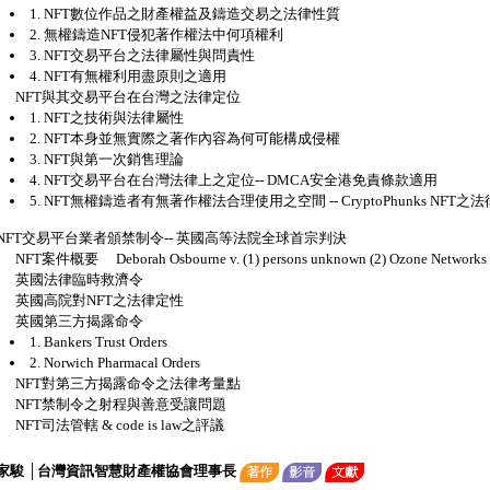
1. NFT數位作品之財產權益及鑄造交易之法律性質
2. 無權鑄造NFT侵犯著作權法中何項權利
3. NFT交易平台之法律屬性與問責性
4. NFT有無權利用盡原則之適用
NFT與其交易平台在台灣之法律定位
1. NFT之技術與法律屬性
2. NFT本身並無實際之著作內容為何可能構成侵權
3. NFT與第一次銷售理論
4. NFT交易平台在台灣法律上之定位-- DMCA安全港免責條款適用
5. NFT無權鑄造者有無著作權法合理使用之空間 -- CryptoPhunks NFT之
NFT交易平台業者頒禁制令-- 英國高等法院全球首宗判決
NFT案件概要 Deborah Osbourne v. (1) persons unknown (2) Ozone Networks I
英國法律臨時救濟令
英國高院對NFT之法律定性
英國第三方揭露命令
1. Bankers Trust Orders
2. Norwich Pharmacal Orders
NFT對第三方揭露命令之法律考量點
NFT禁制令之射程與善意受讓問題
NFT司法管轄 & code is law之評議
家駿 │台灣資訊智慧財產權協會理事長