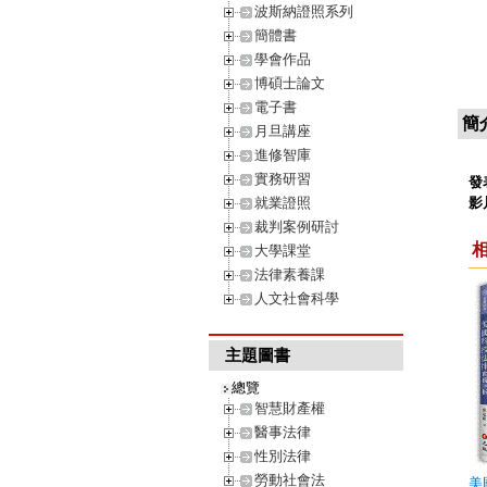
波斯納證照系列
簡體書
學會作品
博碩士論文
電子書
簡
月旦講座
進修智庫
實務研習
發
就業證照
影
裁判案例研討
大學課堂
法律素養課
人文社會科學
主題圖書
總覽
智慧財產權
醫事法律
性別法律
勞動社會法
美