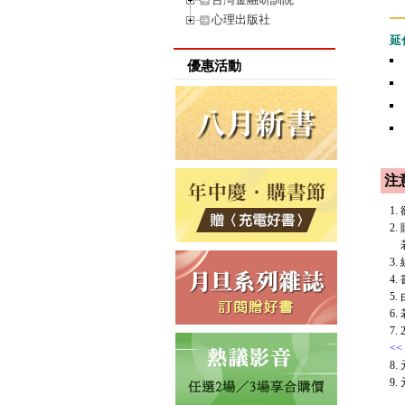
心理出版社
延
優惠活動
注
1
2
若
3
4
5
6
7
<<
8
9.