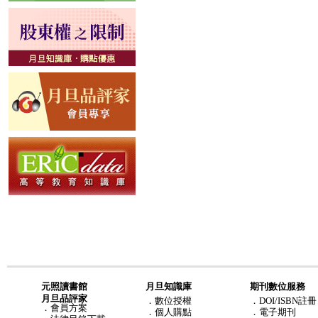
元照讀書館
月旦知識庫
期刊數位服務
月旦品評家
．
數位授權
．DOI/ISBN註冊
．
會員方案
．
個人購點
．電子期刊