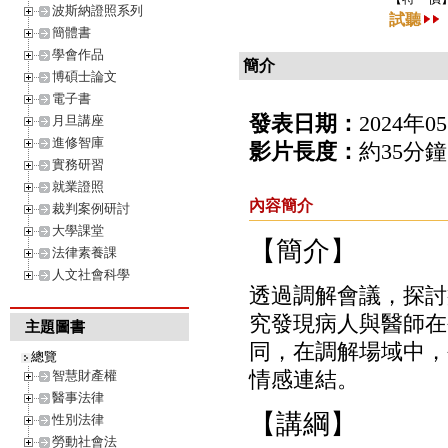
波斯納證照系列
試聽
簡體書
學會作品
簡介
博碩士論文
電子書
發表日期：
2024年0
月旦講座
進修智庫
影片長度：
約35分鐘
實務研習
就業證照
內容簡介
裁判案例研討
大學課堂
【簡介】
法律素養課
人文社會科學
透過調解會議，探討
究發現病人與醫師在
主題圖書
同，在調解場域中，
總覽
情感連結。
智慧財產權
醫事法律
【講綱】
性別法律
勞動社會法