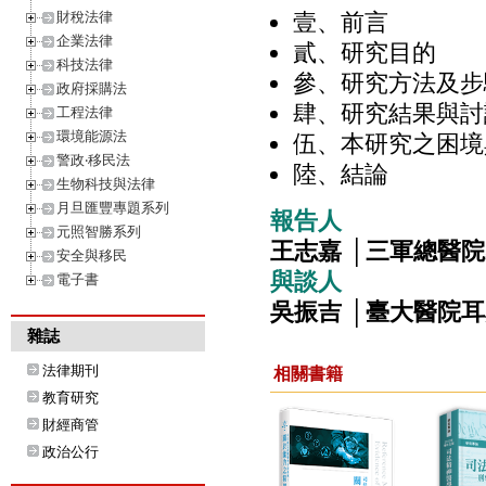
財稅法律
壹、前言
企業法律
貳、研究目的
科技法律
參、研究方法及步
政府採購法
肆、研究結果與討
工程法律
環境能源法
伍、本研究之困境
警政‧移民法
陸、結論
生物科技與法律
月旦匯豐專題系列
報告人
元照智勝系列
王志嘉 │三軍總醫
安全與移民
與談人
電子書
吳振吉 │臺大醫院
雜誌
法律期刊
相關書籍
教育研究
財經商管
政治公行