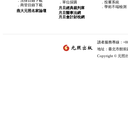
．
法律目錄下載
．
單位採購
．投審系統
．
商管目錄下載
．學術不端檢測
月旦經典裁判庫
燕大元照名家論壇
月旦醫事法網
月旦會計財稅網
讀者服務專線：+886-
地址：臺北市館前路2
Copyright © 元照