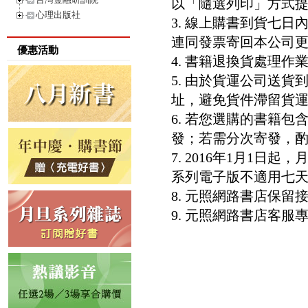
以「隨選列印」方式
心理出版社
3. 線上購書到貨七
連同發票寄回本公司
優惠活動
4. 書籍退換貨處理作業
5. 由於貨運公司送
址，避免貨件滯留貨運
6. 若您選購的書籍
發；若需分次寄發，酌收
7. 2016年1月1
系列電子版不適用七
8. 元照網路書店保
9. 元照網路書店客服專線：8