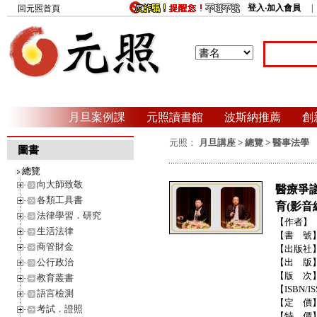
登入‧加入會員
回元照首頁
月旦案例課
元照讀書館
波斯納推薦
創
元照：
月旦講座
>
總覽
>
醫事法學
圖書
總覽
向大師致敬
醫療爭
各類工具書
育(影音
法律學習．研究
【作者】
生活法律
【書 號
商管財金
【出版社
公行政治
【出 版
【版 次
教育叢書
【ISBN/I
語言檢測
【定 價
考試．證照
【特 價