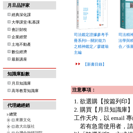
月旦品評家
經典深化課
大學課堂/私慕課
會計財稅
司法鑑定證據參考手
司法精
企業經營
冊系列Ⅰ—關於能力
法學與
土地不動產
之精神鑑定／廖建瑜
合／張
數位經濟
主編
最新講座
【新書目錄】
知識庫點數
月旦知識庫
注意事項：
高等教育知識庫
1. 欲選購【按篇列
代理總經銷
2. 購買【月旦知識
總覽
工作天內，以 email
來勝文化
若有急需使用者，請洽客服專
政大出版社
台灣金融研訓院