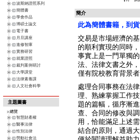
波斯納證照系列
簡體書
簡介
學會作品
此為簡體書籍，到貨時
博碩士論文
電子書
交易是市場經濟的基
月旦講座
進修智庫
的順利實現的同時，
實務研習
事實上是一門單獨的
就業證照
法、法律文書之外，
裁判案例研討
僅有院校教育背景者
大學課堂
法律素養課
處理合同事務在法律
人文社會科學
理、熟練掌握工作技
主題圖書
題的篇幅，循序漸進
總覽
查、合同的修改與調
智慧財產權
用，恰能滿足上述需
醫事法律
結合的原則，通過大
性別法律
便於閱讀理解並助力
勞動社會法