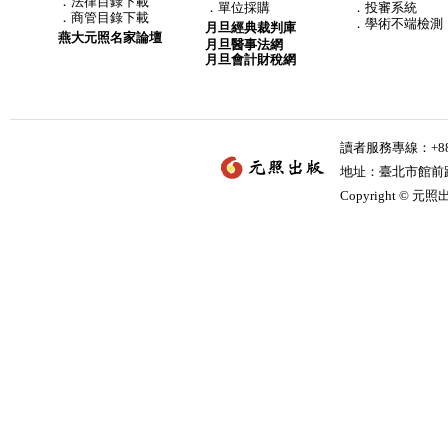
．
法律目錄下載
．
單位採購
．投審系統
．
商管目錄下載
．學術不端檢測
月旦經典裁判庫
燕大元照名家論壇
月旦醫事法網
月旦會計財稅網
讀者服務專線：+886-
地址：臺北市館前路2
Copyright © 元照