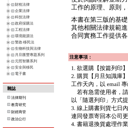
財稅法律
工作的原理、原則，
企業法律
科技法律
本書在第三版的基礎
政府採購法
其他相關法律規範進
工程法律
合同實務工作提供各
環境能源法
警政‧移民法
生物科技與法律
月旦匯豐專題系列
注意事項：
元照智勝系列
1. 欲選購【按篇列
安全與移民
電子書
2. 購買【月旦知識
工作天內，以 email
雜誌
若有急需使用者，請洽客服專
法律期刊
以「隨選列印」方式
教育研究
3. 線上購書到貨七
財經商管
連同發票寄回本公司
政治公行
4. 書籍退換貨處理作業