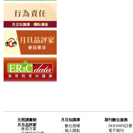
元照讀書館
月旦知識庫
期刊數位服務
月旦品評家
．
數位授權
．DOI/ISBN註冊
．
會員方案
．
個人購點
．電子期刊