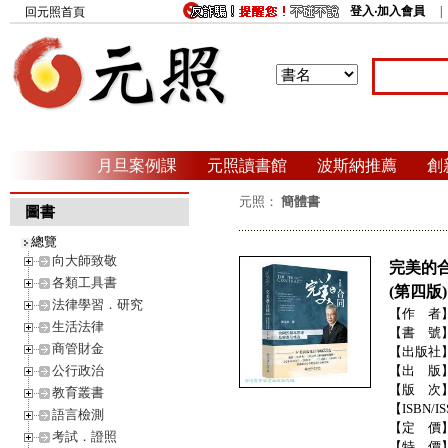
登入‧加入會員
回元照首頁
月旦案例課
元照讀書館
波斯納推薦
創
元照：
簡體書
圖書
總覽
向大師致敬
完美的
各類工具書
(第四版
法律學習．研究
【作 者
生活法律
【書 號
商管財金
【出版社
公行政治
【出 版
【版 次
教育叢書
【ISBN/IS
語言檢測
【定 價
考試．證照
【特 價