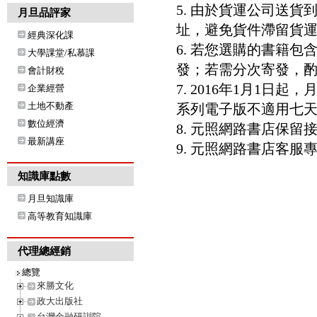
5. 由於貨運公司送
月旦品評家
址，避免貨件滯留貨運
經典深化課
6. 若您選購的書籍
大學課堂/私慕課
發；若需分次寄發，酌收
會計財稅
7. 2016年1月1
企業經營
土地不動產
系列電子版不適用七
數位經濟
8. 元照網路書店保
最新講座
9. 元照網路書店客服專線：8
知識庫點數
月旦知識庫
高等教育知識庫
代理總經銷
總覽
來勝文化
政大出版社
台灣金融研訓院