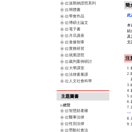
波斯納證照系列
簡
簡體書
此
學會作品
博碩士論文
本
電子書
結
月旦講座
及
進修智庫
文
實務研習
就業證照
注
裁判案例研討
大學課堂
1
2
法律素養課
若
人文社會科學
3
4
主題圖書
5
6
總覽
7
智慧財產權
<<
醫事法律
8
性別法律
9.
勞動社會法