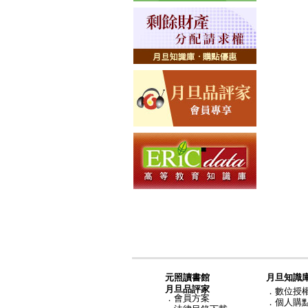
元照讀書館
月旦知識
月旦品評家
．
數位授
．
會員方案
．
個人購