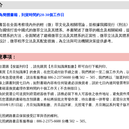
介
為簡體書籍，到貨時間約20-30個工作日
書旨在全面考察境內外的輕（微）罪文化及相關理論，並根據我國現行《刑法
合國情打造中國式的微罪立法及其體系。本書闡述了微罪的概念及相關範疇，
其體系的方法，全面闡述了建構微罪立法及其體系的正當性，微罪立法及其體
設計，微罪程序立法及其配套措施，為立法與司法機關決策提供參考。
意事項：
. 欲選購【按篇列印】，請先購買【月旦知識庫點數】即可自行下載列印。
. 購買【月旦知識庫】的會員，在您完成付款手續之後，我們將於一至二個工作天內，以 e
有急需使用者，請洽客服專線 886-2-23756688 分機 502 ～ 505，我們將以「隨選
. 線上購書到貨七日內，如對書籍內容有任何疑慮必須換貨者，請於七日內連同發票寄
. 書籍退換貨處理作業時間約十個工作天 ( 不含例假日 )。
. 由於貨運公司送貨到府需經簽收手續，請務必留下有人可簽收之收件地址，避免貨件
. 若您選購的書籍包含預購書，本站將採批次寄發作業，待出書後一併寄發；若需分次寄發
. 2016年1月1日起，月旦知識庫點數、月旦品評家、元照電子書、月旦雜誌系列電子
. 元照網路書店保留接受訂單與否的權利。
 元照網路書店客服專線：886-2-2375-6688 分機 502 ～ 505。