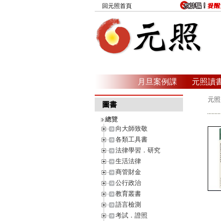
回元照首頁
月旦案例課
元照讀
元照
圖書
總覽
向大師致敬
各類工具書
法律學習．研究
生活法律
商管財金
公行政治
教育叢書
語言檢測
考試．證照