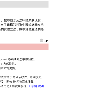
》、犯罪觀念及法律體系的現實，
提出了建構和打造中國式微罪立法
系的實體立法，微罪實體立法的條
mail 專函通知您啟用點數。
列印」方式提供。
回本公司更換。
滯留貨運 公司延宕收件、時間損失。
，酌收 80 元物流處理費。
版不適用七天鑑賞期服務。
>>詳細說明